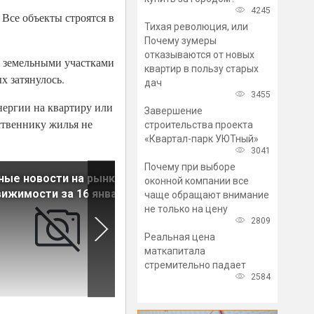
4245
 Все объекты строятся в
Тихая революция, или
Почему зумеры
отказываются от новых
я земельными участками
квартир в пользу старых
х затянулось.
дач
3455
нергии на квартиру или
Завершение
ственнику жилья не
строительства проекта
«Квартал-парк УЮТный»
3041
Почему при выборе
ные новости на рынке
Главные новости на рынке
оконной компании все
ижимости за 16 января
недвижимости за 15 января
чаще обращают внимание
не только на цену
2809
Реальная цена
маткапитала
стремительно падает
2584