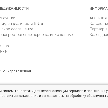
НЕДВИЖИМОСТИ
ИНФОРМА
епечатки
Аналитик
нфиденциальности BN.ru
Каталог 
ьское соглашение
Партнеры
 распространение персональных данных
Календар
клама
ение
стью "Управляющая
» и системы аналитики для персонализации сервисов и повышения 
6105, Санкт-Петербург, пр. Юрия Гагарина, 1
reklama@bn.ru
шаете их использование и соглашаетесь на обработку обезличенн
 рынке жилья на портале BN.ru