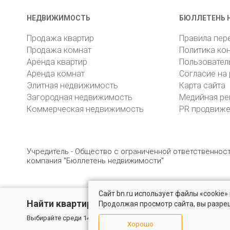
НЕДВИЖИМОСТЬ
БЮЛЛЕТЕНЬ 
Продажа квартир
Правила пер
Продажа комнат
Политика ко
Аренда квартир
Пользовател
Аренда комнат
Согласие на
Элитная недвижимость
Карта сайта
Загородная недвижимость
Медийная ре
Коммерческая недвижимость
PR продвиж
Учредитель - Общество с ограниченной ответственно
компания "Бюллетень недвижимости"
Сайт bn.ru использует файлы «cookie
© 2005 – 2026, ООО «УК «БН»
8 (812) 331-93-56
19
Найти квартиру - это просто!
Продолжая просмотр сайта, вы разре
Выбирайте среди 14 тысяч проверенных вариантов на вторичом
Хорошо