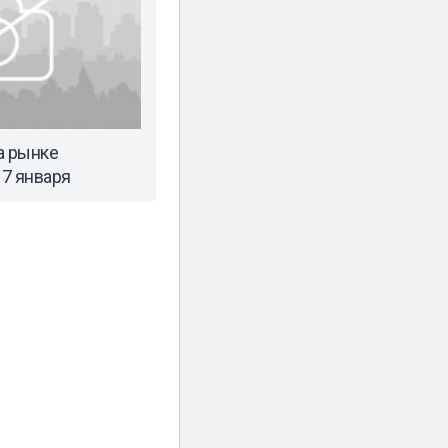
а рынке
7 января