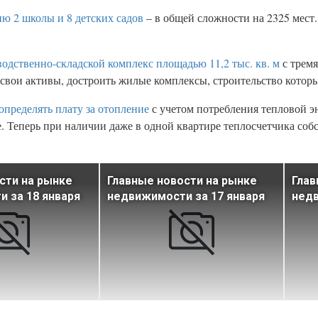
ию 2 школы и 8 детских садов
– в общей сложности на 2325 мест.
одственно-складской комплекс площадью 11,2 тыс. кв. м
с трем
свои активы, достроить жилые комплексы, строительство которы
определять плату за отопление
с учетом потребления тепловой э
. Теперь при наличии даже в одной квартире теплосчетчика соб
сти на рынке
Главные новости на рынке
Глав
 за 18 января
недвижимости за 17 января
недв