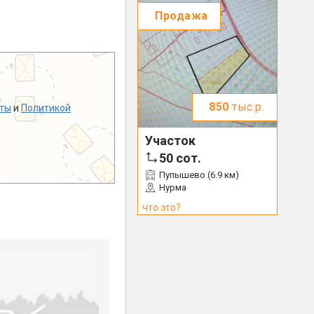
Продажа
850
тыс.р.
ты
и
Политикой
Участок
50
сот.
Пупышево (6.9 км)
Нурма
что это?