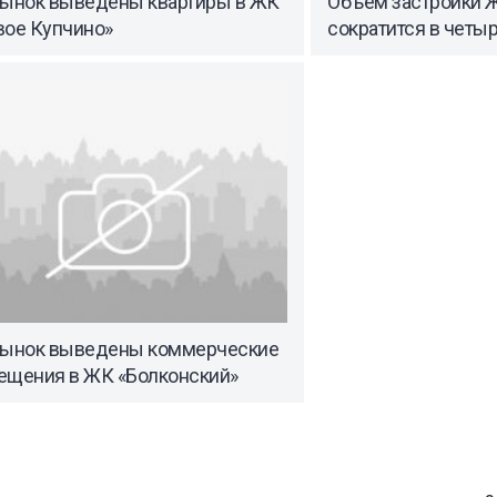
рынок выведены квартиры в ЖК
Объем застройки 
вое Купчино»
сократится в четыр
рынок выведены коммерческие
ещения в ЖК «Болконский»