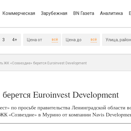
Коммерческая
Зарубежная
BN Газета
Аналитика
3
4+
всё
всё
ть ЖК «Созвездие» берется Euroinvest Development
берется Euroinvest Development
ст» по просьбе правительства Ленинградской области во
а ЖК «Созвездие» в Мурино от компании Navis Developme