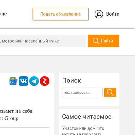
Ещё
Войти
Подать объявление
Найти
Поиск
зьмет на себя
Самое читаемое
nt Group.
Участок или дом: что
купить за городом?