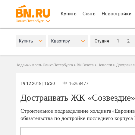
Купить
Снять
Новостройки
Санкт-Петербург
Купить
Квартиру
Студия
1
2
Недвижимость Санкт-Петербурга
>
BN Газета
>
Новости
>
Достраива
19.12.2018 | 16:30
16268477
Достраивать ЖК «Созвездие» 
Строительное подразделение холдинга «Евроинве
обязательства по достройке последнего корпус