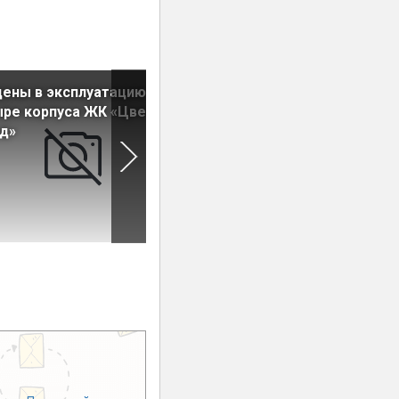
ены в эксплуатацию
На рынок выведены
ре корпуса ЖК «Цветной
коммерческие помещения 
д»
ЖК «Болконский»