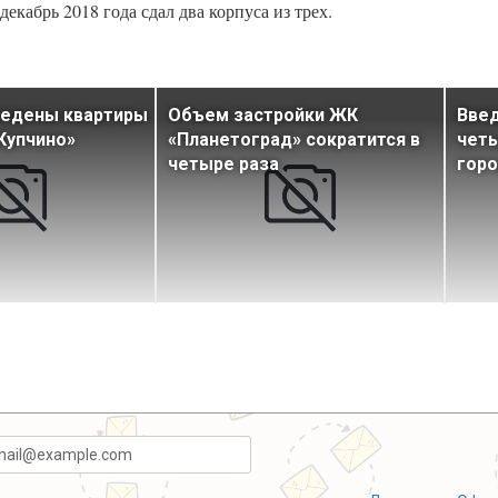
екабрь 2018 года сдал два корпуса из трех.
ведены квартиры
Объем застройки ЖК
Введ
Купчино»
«Планетоград» сократится в
четы
четыре раза
горо