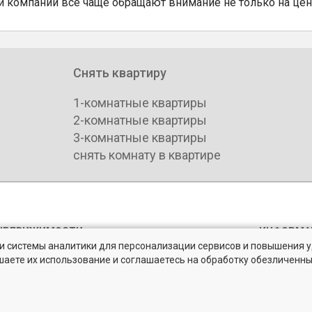
 компании все чаще обращают внимание не только на цен
Снять квартиру
1-комнатные квартиры
2-комнатные квартиры
3-комнатные квартиры
снять комнату в квартире
НЕДВИЖИМОСТИ
ИНФОРМА
» и системы аналитики для персонализации сервисов и повышения 
епечатки
Аналитик
шаете их использование и соглашаетесь на обработку обезличенн
нфиденциальности BN.ru
Каталог 
 рынке жилья на портале BN.ru
ьское соглашение
Партнеры
 распространение персональных данных
Календар