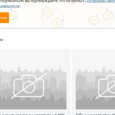
подписаться» вы подтверждаете, что согласны с
Договором Офер
циальности
.
ться
ы»