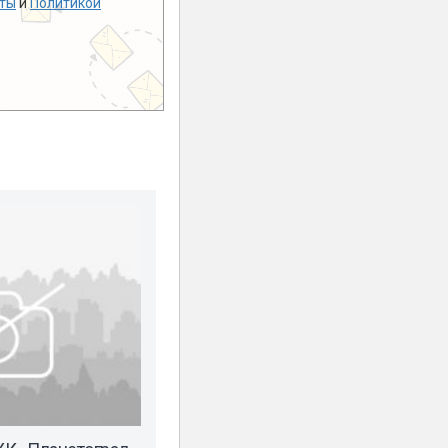
ты
и
Политикой