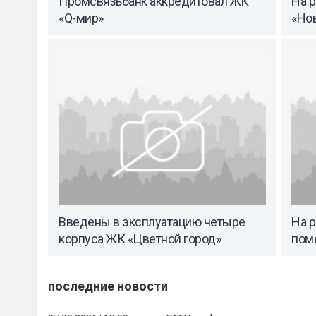
Промсвязьбанк аккредитовал ЖК
На 
«Q-мир»
«Но
Введены в эксплуатацию четыре
На 
корпуса ЖК «Цветной город»
пом
последние новости