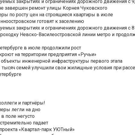
уемых закрытиях и ограничениях дорожного движения с 9, 
не завершен ремонт улицы Корнея Чуковского
еры по росту цен на строящиеся квартиры в июле
нноостровском готовят к заселению
уемых закрытиях и ограничениях дорожного движения с 8 
роходку Невско-Василеостровской линии метро и продолж
Петербурге в июле продолжили рост
ткроют на территории предприятия «Ручьи»
 объекты инженерной инфраструктуры первого этапа
3,3 тысяч семей улучшили свои жилищные условия при расс
етербурге
коллеги и партнёры!
еры легли на дно
 в поле негусто
 стремительно падает
 проекта «Квартал-парк УЮТный»