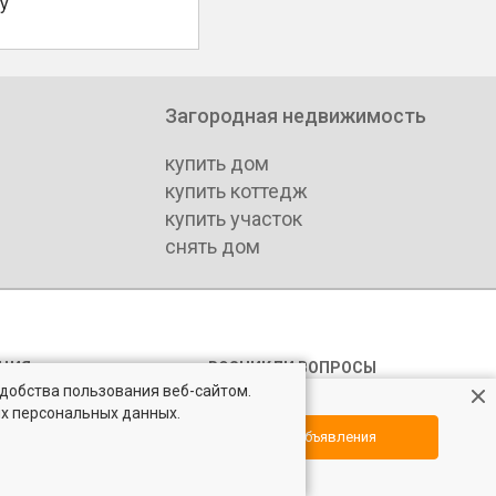
у
Загородная недвижимость
купить дом
купить коттедж
купить участок
снять дом
ЦИЯ
ВОЗНИКЛИ ВОПРОСЫ
удобства пользования веб-сайтом.
а недвижимости
Форум
ых персональных данных.
компаний
Контакты
Посмотреть объявления
Юридическая консультация
ь мероприятий
Обратная связь