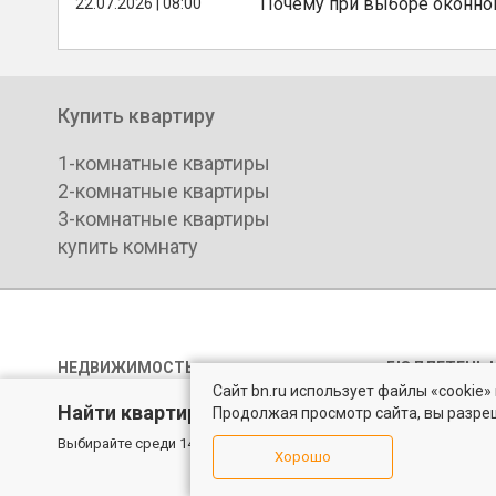
Почему при выборе оконной
22.07.2026 | 08:00
Купить квартиру
1-комнатные квартиры
2-комнатные квартиры
3-комнатные квартиры
купить комнату
НЕДВИЖИМОСТЬ
БЮЛЛЕТЕНЬ 
Сайт bn.ru использует файлы «cookie
Продажа квартир
Правила пер
Найти квартиру - это просто!
Продолжая просмотр сайта, вы разре
Продажа комнат
Политика ко
Выбирайте среди 14 тысяч проверенных вариантов на вторичом
Хорошо
Аренда квартир
Пользовател
Аренда комнат
Согласие на