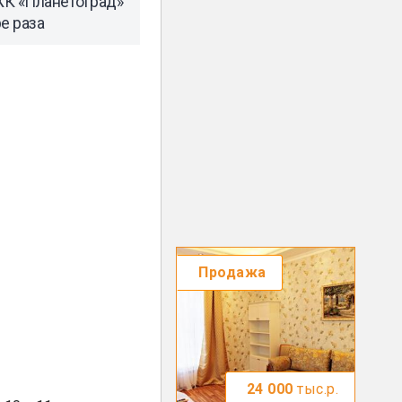
ЖК «Планетоград»
е раза
Продажа
24 000
тыс.р.