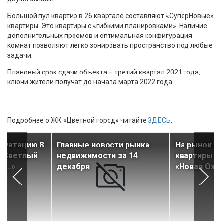
Большой пул квартир в 26 квартале составляют «СуперНовые»
квартиры. Это квартиры с «гибкими планировками». Наличие
дополнительных проемов и оптимальная конфигурация
комнат позволяют легко зонировать пространство под любые
задачи.
Плановый срок сдачи объекта – третий квартал 2021 года,
ключи жители получат до начала марта 2022 года.
Подробнее о ЖК «Цветной город» читайте
ЗДЕСЬ
.
луатацию 8
Главные новости рынка
На рынок 
 «Светлый
недвижимости за 14
квартиры в
ик…»
декабря
«Новая Охт