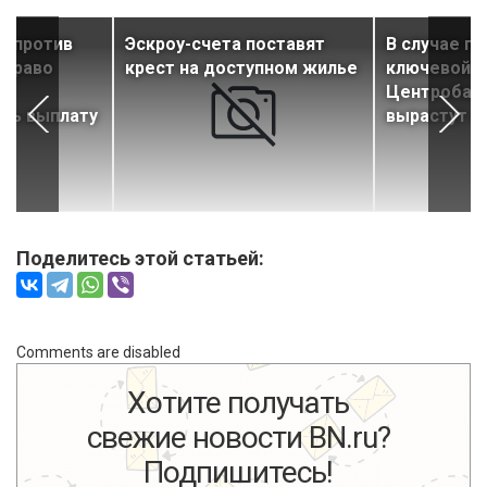
а против
Эскроу-счета поставят
В случае п
 право
крест на доступном жилье
ключевой с
Центробан
ать выплату
вырастут ещ
Поделитесь этой статьей:
Comments are disabled
Хотите получать
свежие новости BN.ru?
Подпишитесь!