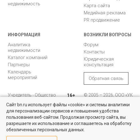
недвижимость
Карта сайта
Медийная реклама
PR продвижение
ИНФОРМАЦИЯ
ВОЗНИКЛИ ВОПРОСЫ
Аналитика
Форум
недвижимости
Контакты
Каталог компаний
Юридическая
Партнеры
консультация
Календарь
мероприятий
Обратная связь
Учредитель - Общество
16+
© 2005 – 2026, ООО «УК
с ограниченной
«БН»
Сайт bn.ru использует файлы «cookie» и системы аналитики
ответственностью
"Управляющая
196105, Санкт-
для персонализации сервисов и повышения удобства
компания "Бюллетень
Петербург, пр. Юрия
пользования веб-сайтом. Продолжая просмотр сайта, вы
недвижимости"
Гагарина, 1
разрешаете их использование и соглашаетесь на обработку
обезличенных персональных данных.
8 (812) 331-93-56