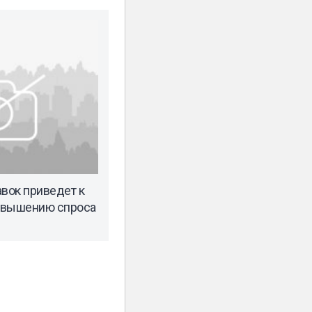
авок приведет к
овышению спроса