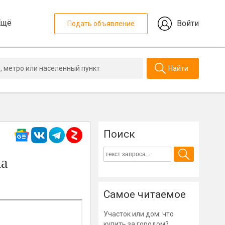
Ещё
Войти
Подать объявление
Найти
Поиск
ка
Самое читаемое
Участок или дом: что
купить за городом?