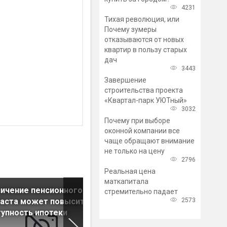
4231
Тихая революция, или
Почему зумеры
отказываются от новых
квартир в пользу старых
дач
3443
Завершение
строительства проекта
«Квартал-парк УЮТный»
3032
Почему при выборе
оконной компании все
чаще обращают внимание
не только на цену
2796
Реальная цена
маткапитала
ичение пенсионного
Главные новости рынка
стремительно падает
2573
раста может повысить
недвижимости за 28 август
упность ипотеки