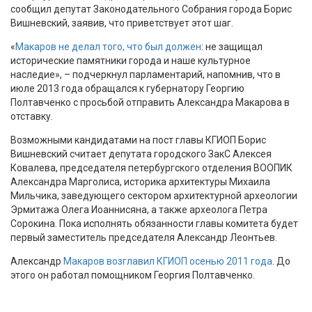
сообщил депутат Законодательного Собрания города Борис
Вишневский, заявив, что приветствует этот шаг.
«
Макаров не делал того, что был должен
: не защищал
исторические памятники города и наше культурное
наследие», – подчеркнул парламентарий, напомнив, что в
июле 2013 года обращался к губернатору Георгию
Полтавченко с просьбой отправить Александра Макарова в
отставку.
Возможными кандидатами на пост главы КГИОП Борис
Вишневский считает депутата городского ЗакС Алексея
Ковалева, председателя петербургского отделения ВООПИК
Александра Марголиса, историка архитектуры Михаила
Мильчика, заведующего сектором архитектурной археологии
Эрмитажа Олега Иоаннисяна, а также археолога Петра
Сорокина. Пока исполнять обязанности главы комитета будет
первый заместитель председателя Александр Леонтьев.
Александр
Макаров возглавил КГИОП осенью 2011 года
. До
этого он работал помощником Георгия Полтавченко.