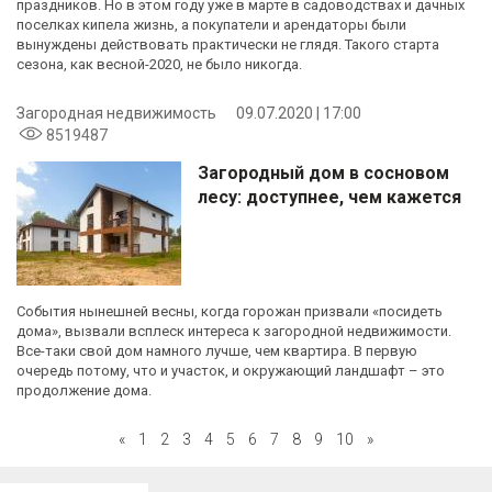
праздников. Но в этом году уже в марте в садоводствах и дачных
поселках кипела жизнь, а покупатели и арендаторы были
вынуждены действовать практически не глядя. Такого старта
сезона, как весной-2020, не было никогда.
Загородная недвижимость
09.07.2020 | 17:00
8519487
Загородный дом в сосновом
лесу: доступнее, чем кажется
События нынешней весны, когда горожан призвали «посидеть
дома», вызвали всплеск интереса к загородной недвижимости.
Все-таки свой дом намного лучше, чем квартира. В первую
очередь потому, что и участок, и окружающий ландшафт – это
продолжение дома.
«
1
2
3
4
5
6
7
8
9
10
»