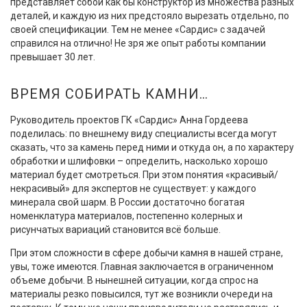
представляет собой как бы конструктор из множества разных
деталей, и каждую из них предстояло вырезать отдельно, по
своей спецификации. Тем не менее «Сардис» с задачей
справился на отлично! Не зря же опыт работы компании
превышает 30 лет.
ВРЕМЯ СОБИРАТЬ КАМНИ…
Руководитель проектов ГК «Сардис» Анна Гордеева
поделилась: по внешнему виду специалисты всегда могут
сказать, что за камень перед ними и откуда он, а по характеру
обработки и шлифовки – определить, насколько хорошо
материал будет смотреться. При этом понятия «красивый/
некрасивый» для экспертов не существует: у каждого
минерала свой шарм. В России достаточно богатая
номенклатура материалов, постепенно колерных и
рисунчатых вариаций становится всё больше.
При этом сложности в сфере добычи камня в нашей стране,
увы, тоже имеются. Главная заключается в ограниченном
объеме добычи. В нынешней ситуации, когда спрос на
материалы резко повысился, тут же возникли очереди на