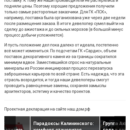
поставку. К тому же наши производители не растерялись и
подняли цены. Поэтому хорошие предложения получили
только самые расторопные заказчики. Для ГК «ПСК»,
например, поставка была организована уже через две недели
после размещения заказа. В итоге девелопер сумел выйти на
сделку до ажиотажа и до сильных морозов (в большой минус
процесс добычи усложняется).
И пусть положение дел пока далеко от идеала, постепенно
всё может измениться. По подсчетам ГК «Сардис», объем
поставок декоративного камня из-за границы сократился
минимум вдвое. Заместившийся спрос на натуральные
минералы из России инициировал процесс перезапуска
заброшенных карьеров по всей стране. Есть надежда, что эта
отрасль возродится, и тогда наши девелоперы смогут
проводить равноценные замены, сохраняя замыслы
архитекторов, эстетику и качество проектов.
Проектная декларация на сайте наш.дом.рф
у:
Парадоксы Калининского:
Группа Акви
ократились
комфорт становится
года и план