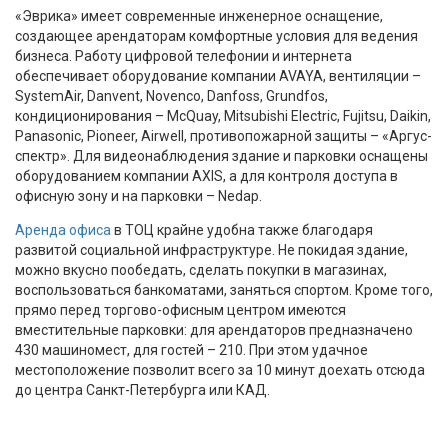
«Эврика» имеет современные инженерное оснащение,
создающее арендаторам комфортные условия для ведения
бизнеса. Работу цифровой телефонии и интернета
обеспечивает оборудование компании AVAYA, вентиляции –
SystemAir, Danvent, Novenco, Danfoss, Grundfos,
кондиционирования – McQuay, Mitsubishi Electric, Fujitsu, Daikin,
Panasonic, Pioneer, Airwell, противопожарной защиты – «Аргус-
спектр». Для видеонаблюдения здание и парковки оснащены
оборудованием компании AXIS, а для контроля доступа в
офисную зону и на парковки – Nedap.
Аренда офиса
в ТОЦ крайне удобна также благодаря
развитой социальной инфраструктуре. Не покидая здание,
можно вкусно пообедать, сделать покупки в магазинах,
воспользоваться банкоматами, заняться спортом. Кроме того,
прямо перед торгово-офисным центром имеются
вместительные парковки: для арендаторов предназначено
430 машиномест, для гостей – 210. При этом удачное
местоположение позволит всего за 10 минут доехать отсюда
до центра Санкт-Петербурга или КАД.