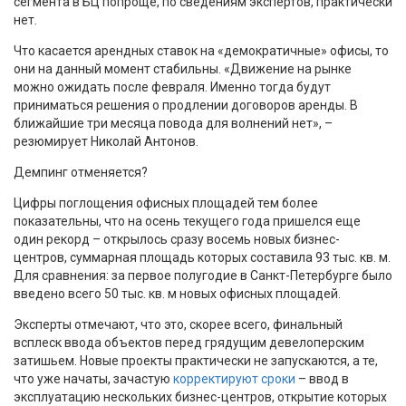
сегмента в БЦ попроще, по сведениям экспертов, практически
нет.
Что касается арендных ставок на «демократичные» офисы, то
они на данный момент стабильны. «Движение на рынке
можно ожидать после февраля. Именно тогда будут
приниматься решения о продлении договоров аренды. В
ближайшие три месяца повода для волнений нет», –
резюмирует Николай Антонов.
Демпинг отменяется?
Цифры поглощения офисных площадей тем более
показательны, что на осень текущего года пришелся еще
один рекорд – открылось сразу восемь новых бизнес-
центров, суммарная площадь которых составила 93 тыс. кв. м.
Для сравнения: за первое полугодие в Санкт-Петербурге было
введено всего 50 тыс. кв. м новых офисных площадей.
Эксперты отмечают, что это, скорее всего, финальный
всплеск ввода объектов перед грядущим девелоперским
затишьем. Новые проекты практически не запускаются, а те,
что уже начаты, зачастую
корректируют сроки
– ввод в
эксплуатацию нескольких бизнес-центров, открытие которых