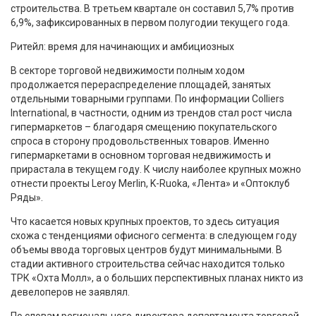
строительства. В третьем квартале он составил 5,7% против
6,9%, зафиксированных в первом полугодии текущего года.
Ритейл: время для начинающих и амбициозных
В секторе торговой недвижимости полным ходом
продолжается перераспределение площадей, занятых
отдельными товарными группами. По информации Colliers
International, в частности, одним из трендов стал рост числа
гипермаркетов – благодаря смещению покупательского
спроса в сторону продовольственных товаров. Именно
гипермаркетами в основном торговая недвижимость и
прирастала в текущем году. К числу наиболее крупных можно
отнести проекты Leroy Merlin, K-Ruoka, «Лента» и «Оптоклуб
Ряды».
Что касается новых крупных проектов, то здесь ситуация
схожа с тенденциями офисного сегмента: в следующем году
объемы ввода торговых центров будут минимальными. В
стадии активного строительства сейчас находится только
ТРК «Охта Молл», а о больших перспективных планах никто из
девелоперов не заявлял.
По словам регионального директора департамента торговой