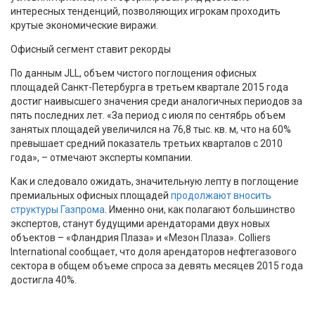
интересных тенденций, позволяющих игрокам проходить
крутые экономические виражи.
Офисный сегмент ставит рекорды
По данным JLL, объем чистого поглощения офисных
площадей Санкт-Петербурга в третьем квартале 2015 года
достиг наивысшего значения среди аналогичных периодов за
пять последних лет. «За период с июля по сентябрь объем
занятых площадей увеличился на 76,8 тыс. кв. м, что на 60%
превышает средний показатель третьих кварталов с 2010
года», – отмечают эксперты компании.
Как и следовало ожидать, значительную лепту в поглощение
премиальных офисных площадей
продолжают вносить
структуры Газпрома
. Именно они, как полагают большинство
экспертов, станут будущими арендаторами двух новых
объектов – «Фландрия Плаза» и «Мезон Плаза». Colliers
International сообщает, что доля арендаторов нефтегазового
сектора в общем объеме спроса за девять месяцев 2015 года
достигла 40%.