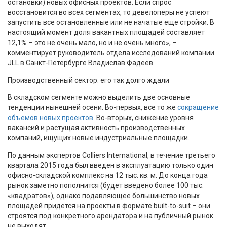
остановки) новых офисных проектов. Если спрос
восстановится во всех сегментах, то девелоперы не успеют
запустить все остановленные или не начатые еще стройки. В
настоящий момент доля вакантных площадей составляет
12,1% – это не очень мало, но и не очень много», –
комментирует руководитель отдела исследований компании
JLL в Санкт-Петербурге Владислав Фадеев.
Производственный сектор: его так долго ждали
В складском сегменте можно выделить две основные
тенденции нынешней осени. Во-первых, все то же
сокращение
объемов новых проектов
. Во-вторых, снижение уровня
вакансий и растущая активность производственных
компаний, ищущих новые индустриальные площадки.
По данным экспертов Colliers International, в течение третьего
квартала 2015 года был введен в эксплуатацию только один
офисно-складской комплекс на 12 тыс. кв. м. До конца года
рынок заметно пополнится (будет введено более 100 тыс.
«квадратов»), однако подавляющее большинство новых
площадей придется на проекты в формате built-to-suit – они
строятся под конкретного арендатора и на публичный рынок
не выходят.