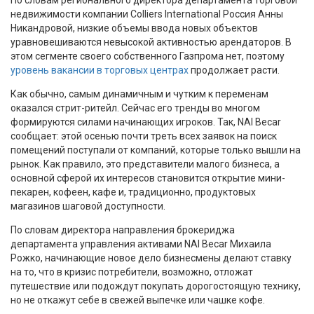
недвижимости компании Colliers International Россия Анны
Никандровой, низкие объемы ввода новых объектов
уравновешиваются невысокой активностью арендаторов. В
этом сегменте своего собственного Газпрома нет, поэтому
уровень вакансии в торговых центрах
продолжает расти.
Как обычно, самым динамичным и чутким к переменам
оказался стрит-ритейл. Сейчас его тренды во многом
формируются силами начинающих игроков. Так, NAI Becar
сообщает: этой осенью почти треть всех заявок на поиск
помещений поступали от компаний, которые только вышли на
рынок. Как правило, это представители малого бизнеса, а
основной сферой их интересов становится открытие мини-
пекарен, кофеен, кафе и, традиционно, продуктовых
магазинов шаговой доступности.
По словам директора направления брокериджа
департамента управления активами NAI Becar Михаила
Рожко, начинающие новое дело бизнесмены делают ставку
на то, что в кризис потребители, возможно, отложат
путешествие или подождут покупать дорогостоящую технику,
но не откажут себе в свежей выпечке или чашке кофе.