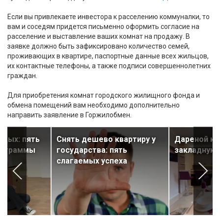
Если вы привлекаете инвестора к расселению коммуналки, то
вам и соседям придется письменно оформить согласие на
расселение и выставление ваших комнат на продажу. В
заявке должно быть зафиксировано количество семей,
проживающих в квартире, паспортные данные всех жильцов,
их контактные телефоны, а также подписи совершеннолетних
граждан.
Для приобретения комнат городского жилищного фонда и
обмена помещений вам необходимо дополнительно
направить заявление в Горжилобмен.
одых: пять
Снять дешево квартиру у
Дареной кв
рограммы
государства: пять
закладную 
слагаемых успеха