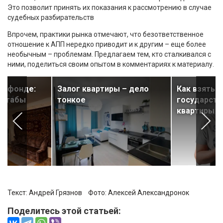
Это позволит принять их показания к рассмотрению в случае
судебных разбирательств
Впрочем, практики рынка отмечают, что безответственное
отношение к АПП нередко приводит и к другим – еще более
необычным – проблемам. Предлагаем тем, кто сталкивался с
ними, поделиться своим опытом в комментариях к материалу.
ом фонде:
Залог квартиры – дело
Как взять д
сштабы
тонкое
государств
квартиры
Текст: Андрей Грязнов Фото:
Алексей Александронок
Поделитесь этой статьей: