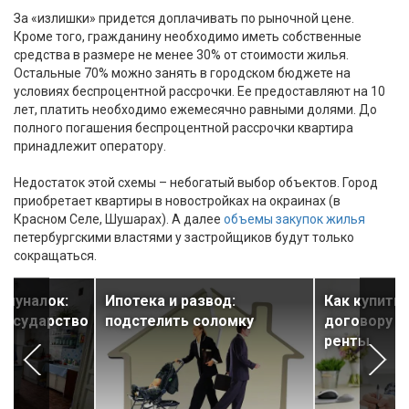
За «излишки» придется доплачивать по рыночной цене.
Кроме того, гражданину необходимо иметь собственные
средства в размере не менее 30% от стоимости жилья.
Остальные 70% можно занять в городском бюджете на
условиях беспроцентной рассрочки. Ее предоставляют на 10
лет, платить необходимо ежемесячно равными долями. До
полного погашения беспроцентной рассрочки квартира
принадлежит оператору.
Недостаток этой схемы – небогатый выбор объектов. Город
приобретает квартиры в новостройках на окраинах (в
Красном Селе, Шушарах). А далее
объемы закупок жилья
петербургскими властями у застройщиков будут только
сокращаться.
ммуналок:
Ипотека и развод:
Как купить
государство
подстелить соломку
договору п
ренты