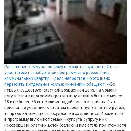
Расселение коммуналок: кому поможет государство
Стать
участником петербургской программы по расселению
коммунальных квартир – дело непростое. Но это шанс
переехать в отдельное жилье: чиновники обещают >>
Во-
первых, существует жесткий возрастной ценз. На момент
вступления в программу гражданину должно быть не менее
18 и не более 35 лет. Если молодой человек сначала был
признан ее участником, а затем перешагнул 35-летний рубеж,
то право на помощь от государства сохраняется. Кроме того,
в программу включают семьи – супруга, супругу и их
несовершеннолетних детей (если они имеются), при этом хотя
бы одному из супругов на момент рассмотрения чиновниками