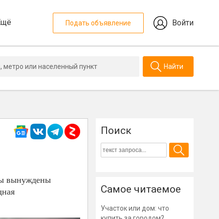
Ещё
Войти
Подать объявление
Найти
Поиск
алы вынуждены
Самое читаемое
дная
Участок или дом: что
купить за городом?