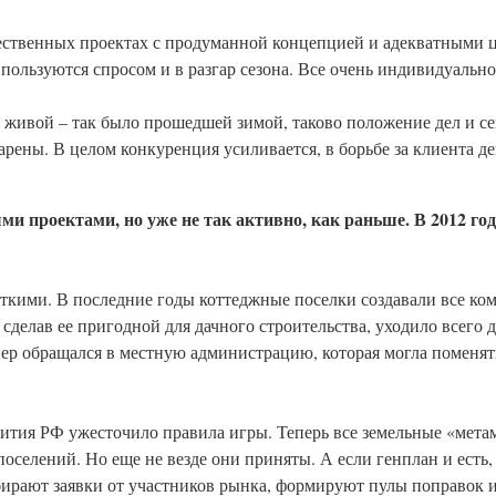
чественных проектах с продуманной концепцией и адекватными 
пользуются спросом и в разгар сезона. Все очень индивидуально
ь живой – так было прошедшей зимой, таково положение дел и с
арены. В целом конкуренция усиливается, в борьбе за клиента д
ми проектами, но уже не так активно, как раньше. В 2012 го
ткими. В последние годы коттеджные поселки создавали все ком
сделав ее пригодной для дачного строительства, уходило всего д
ер обращался в местную администрацию, которая могла поменять
вития РФ ужесточило правила игры. Теперь все земельные «мет
оселений. Но еще не везде они приняты. А если генплан и есть,
бирают заявки от участников рынка, формируют пулы поправок и