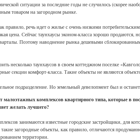
еской ситуации за последние годы не случилось (скорее наобор
анным товаром на загородном рынке.
 как правило, речь идет о жилье с очень низкими потребительски
ая цена. Сейчас таунхаусы эконом-класса хорошо продаются, н
кварталы. Поэтому наводнение рынка дешевыми сблокированным
ить несколько таунхаусов в своем коттеджном поселке «Кавголо
рные секции комфорт-класса. Такие объекты не являются объект
тельное подразделение. Но земельный девелопмент был и останет
ет малоэтажных комплексов квартирного типа, которые в по
ляет желать лучшего?
мплексов занимаются известные городские застройщики, для кот
 такие загородные объекты, как правило, отличаются продуман
рованием территории.