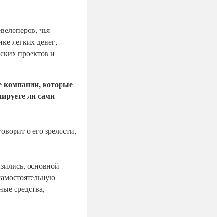
велоперов, чья
нке легких денег,
рских проектов и
те компании, которые
нируете ли сами
оворит о его зрелости,
изились, основной
 самостоятельную
ные средства,