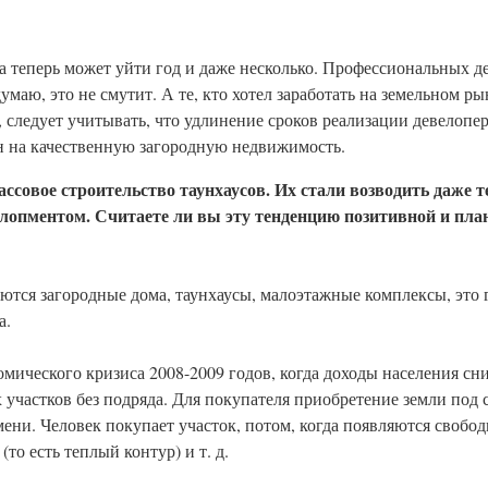
а теперь может уйти год и даже несколько. Профессиональных де
умаю, это не смутит. А те, кто хотел заработать на земельном ры
, следует учитывать, что удлинение сроков реализации девелопе
ен на качественную загородную недвижимость.
ассовое строительство таунхаусов. Их стали возводить даже 
опментом. Считаете ли вы эту тенденцию позитивной и пла
ются загородные дома, таунхаусы, малоэтажные комплексы, это г
а.
омического кризиса 2008-2009 годов, когда доходы населения сн
 участков без подряда. Для покупателя приобретение земли под
мени. Человек покупает участок, потом, когда появляются свобод
то есть теплый контур) и т. д.