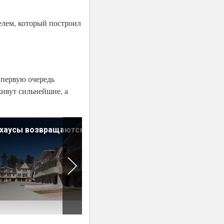
елем, который построил
в первую очередь
ивут сильнейшие, а
нхаусы возвращаются
Дешевые дачи будут в
тренде