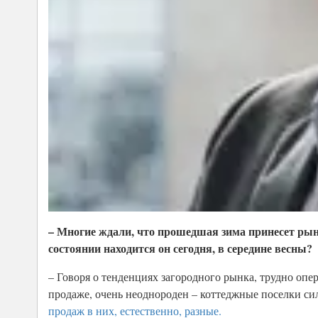
– Многие ждали, что прошедшая зима принесет рын
состоянии находится он сегодня, в середине весны?
– Говоря о тенденциях загородного рынка, трудно опе
продаже, очень неоднороден – коттеджные поселки си
продаж в них, естественно, разные.