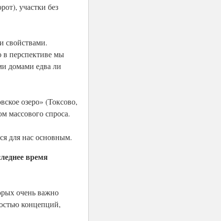
от), участки без
ми свойствами.
о в перспективе мы
и домами едва ли
вское озеро» (Токсово,
ом массового спроса.
ся для нас основным.
следнее время
орых очень важно
ностью концепций,