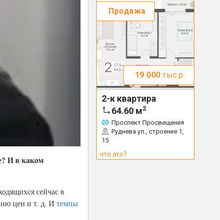
Продажа
19 000
тыс.р.
2-к квартира
2
64.60
м
Проспект Просвещения
Руднева ул., строение 1,
15
что это?
е? И в каком
ходящихся сейчас в
ню цен и т. д. И
темпы