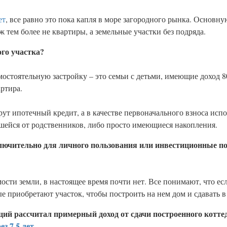
ет
, все равно это пока капля в море загородного рынка. Основн
 тем более не квартиры, а земельные участки без подряда.
го участка?
остоятельную застройку – это семьи с детьми, имеющие доход 80-
артира.
рут ипотечный кредит, а в качестве первоначального взноса исп
шейся от родственников, либо просто имеющиеся накопления.
ключительно для личного пользования или инвестиционные п
ости земли, в настоящее время почти нет. Все понимают, что есл
е приобретают участок, чтобы построить на нем дом и сдавать в
каций рассчитал примерный доход от сдачи построенного котте
з 7,5 лет.