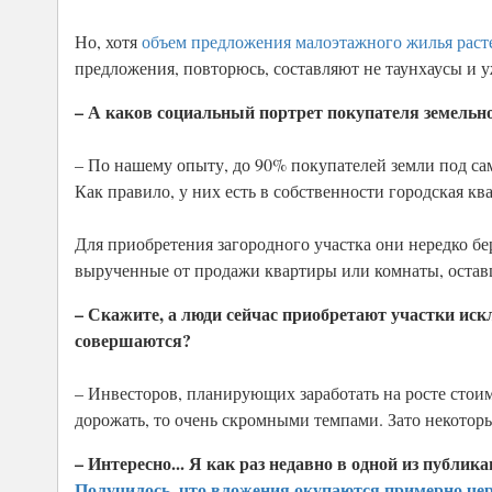
Но, хотя
объем предложения малоэтажного жилья раст
предложения, повторюсь, составляют не таунхаусы и уж
– А каков социальный портрет покупателя земельно
– По нашему опыту, до 90% покупателей земли под сам
Как правило, у них есть в собственности городская кв
Для приобретения загородного участка они нередко бе
вырученные от продажи квартиры или комнаты, остав
– Скажите, а люди сейчас приобретают участки ис
совершаются?
– Инвесторов, планирующих заработать на росте стоим
дорожать, то очень скромными темпами. Зато некоторы
– Интересно... Я как раз недавно в одной из публи
Получилось, что вложения окупаются примерно чере