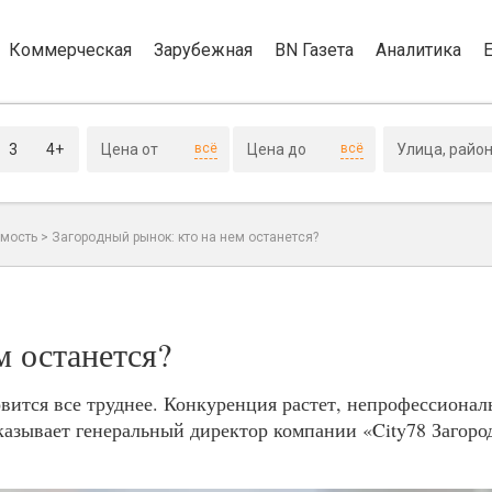
Коммерческая
Зарубежная
BN Газета
Аналитика
3
4+
всё
всё
мость
>
Загородный рынок: кто на нем останется?
м останется?
вится все труднее. Конкуренция растет, непрофессион
казывает генеральный директор компании «City78 Загоро