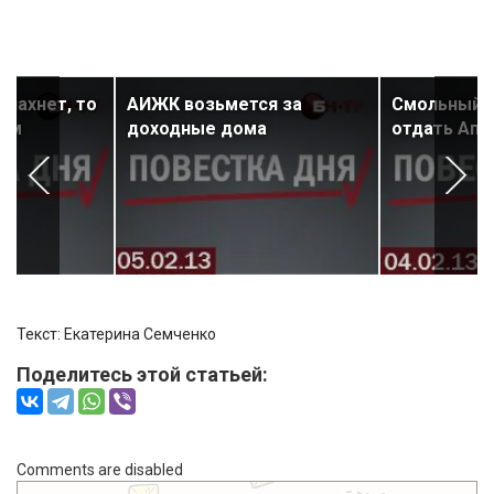
 пахнет, то
АИЖК возьмется за
Смольный р
дом
доходные дома
отдать Апр
Текст: Екатерина Семченко
Поделитесь этой статьей:
Comments are disabled