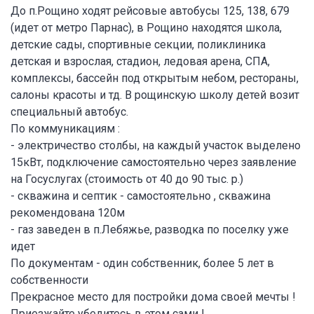
До п.Рощино ходят рейсовые автобусы 125, 138, 679
(идет от метро Парнас), в Рощино находятся школа,
детские сады, спортивные секции, поликлиника
детская и взрослая, стадион, ледовая арена, СПА,
комплексы, бассейн под открытым небом, рестораны,
салоны красоты и тд. В рощинскую школу детей возит
специальный автобус.
По коммуникациям :
- электричество столбы, на каждый участок выделено
15кВт, подключение самостоятельно через заявление
на Госуслугах (стоимость от 40 до 90 тыс. р.)
- скважина и септик - самостоятельно , скважина
рекомендована 120м
- газ заведен в п.Лебяжье, разводка по поселку уже
идет
По документам - один собственник, более 5 лет в
собственности
Прекрасное место для постройки дома своей мечты !
Приезжайте убедитесь в этом сами !