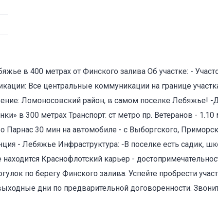
ье в 400 метрах от Финского залива Об участке: - Участок
кации: Все центральные коммуникации на границе участка:
оваться на объявление
ение: Ломоносовский район, в самом поселке Лебяжье! -Д
» в 300 метрах Транспорт: ст метро пр. Ветеранов - 1.10 
тро Парнас 30 мин на автомобиле - с Выборгского, Приморс
анция - Лебяжье Инфраструктура: -В поселке есть садик, шк
е находится Краснофлотский карьер - достопримечательнос
гулок по берегу Финского залива. Успейте пробрести участ
выходные дни по предварительной договоренности. Звонит