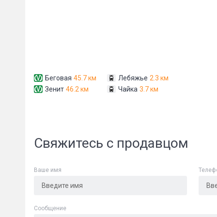
Беговая
45.7 км
Лебяжье
2.3 км
Зенит
46.2 км
Чайка
3.7 км
Свяжитесь с продавцом
Ваше имя
Телеф
Cообщение