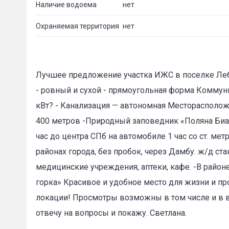
Наличие водоема
нет
Охраняемая территория
нет
Лучшее предложение участка ИЖС в поселке Лебяж
- ровный и сухой - прямоугольная форма Коммуни
Пожал
кВт? - Канализация — автономная Месторасполож
400 метров -Природный заповедник «Поляна Бианки
час до центра СПб на автомобиле 1 час со ст. ме
Ваше имя
районах города, без пробок, через Дамбу. ж/д ст
медицинские учреждения, аптеки, кафе. -В район
горка» Красивое и удобное место для жизни и про
E-mail
*
локации! Просмотры возможны в том числе и в 
отвечу на вопросы и покажу. Светлана.