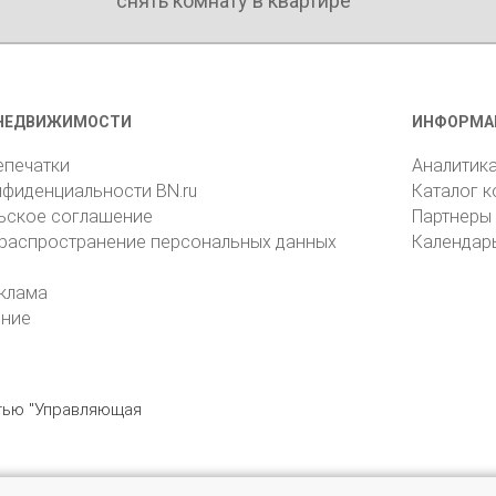
снять комнату в квартире
НЕДВИЖИМОСТИ
ИНФОРМА
епечатки
Аналитик
нфиденциальности BN.ru
Каталог 
ьское соглашение
Партнеры
 распространение персональных данных
Календар
клама
ение
стью "Управляющая