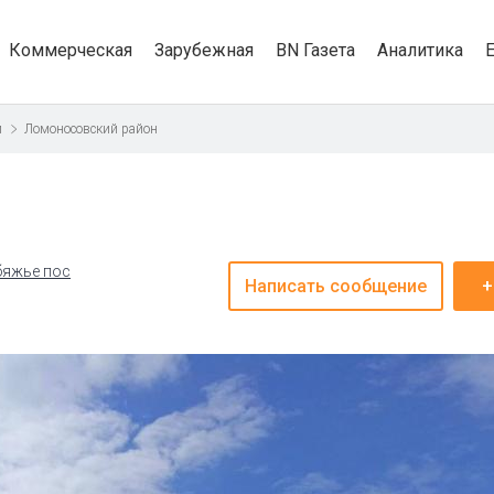
Коммерческая
Зарубежная
BN Газета
Аналитика
и
Ломоносовский район
бяжье пос
Написать сообщение
+