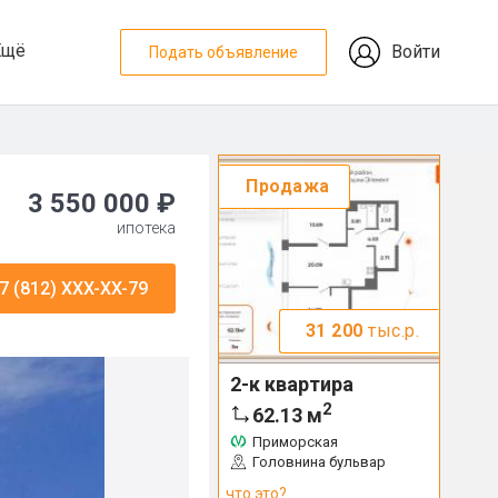
Ещё
Войти
Подать объявление
Продажа
3 550 000 ₽
ипотека
7 (812) XXX-XX-79
31 200
тыс.р.
2-к квартира
2
62.13
м
Приморская
Головнина бульвар
что это?