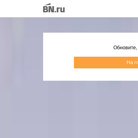
Обновите,
На г