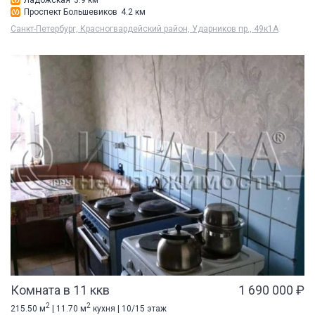
Ладожская
3.9 км
Проспект Большевиков
4.2 км
Санкт-Петербург, Красногвардейский район, Ударников пр., 49к1А
Комната в 11 ккв
1 690 000 ₽
2
2
215.50 м
| 11.70 м
кухня | 10/15 этаж