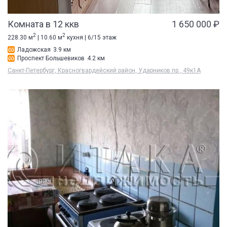
Комната в 12 ккв
1 650 000 ₽
2
2
228.30 м
| 10.60 м
кухня | 6/15 этаж
Ладожская
3.9 км
Проспект Большевиков
4.2 км
Санкт-Петербург, Красногвардейский район, Ударников пр., 49к1А