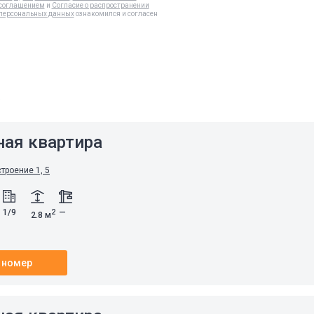
соглашением
и
Согласие о распространении
персональных данных
ознакомился и согласен
а
ная квартира
строение 1, 5
1/9
—
2
2.8 м
 номер