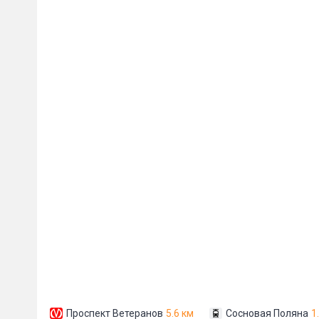
Пожал
Ваше имя
E-mail
*
Проспект Ветеранов
5.6 км
Сосновая Поляна
1