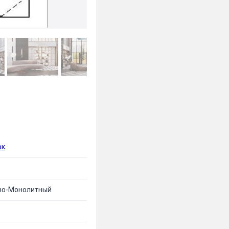
рк
но-Монолитный