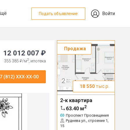
Ещё
Войти
Подать объявление
Продажа
12 012 007 ₽
2
355 385 ₽/м
, ипотека
7 (812) XXX-XX-00
18 550
тыс.р.
2-к квартира
2
63.40
м
Проспект Просвещения
Руднева ул., строение 1,
15