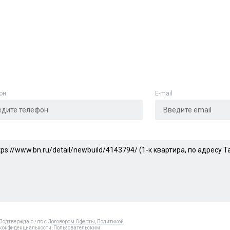
Адрес указан неверно
Цена указана неверно
Другое
он
E-mail
е
*
Отменить
Отправить
Подтверждаю, что с
Договором Оферты
,
Политикой
конфиденциальности
,
Пользовательским