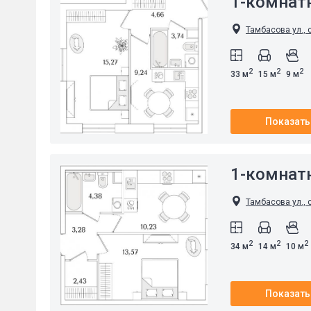
1-комнат
Тамбасова ул., 
2
2
2
33 м
15 м
9 м
Показать
1-комнат
Тамбасова ул., 
2
2
2
34 м
14 м
10 м
Показать