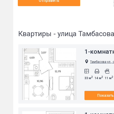
Отправить
Квартиры - улица Тамбасов
1-комнат
Тамбасова ул., 
2
2
2
33 м
14 м
11 м
Показать