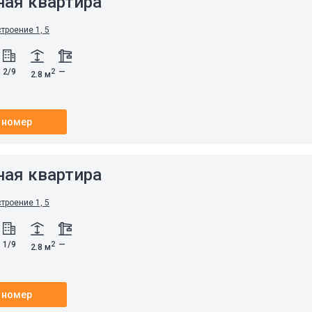
ная квартира
строение 1, 5
2/9
—
2
2.8 м
 номер
ная квартира
строение 1, 5
1/9
—
2
2.8 м
 номер