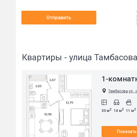
Отправить
Квартиры - улица Тамбасов
1-комнат
Тамбасова ул., 
2
2
2
33 м
14 м
11 м
Показать