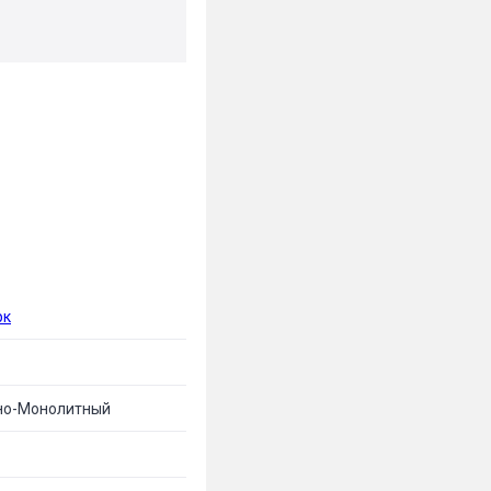
рк
но-Монолитный