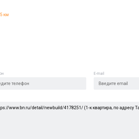
Адрес указан неверно
.5 км
Цена указана неверно
Другое
е
*
он
E-mail
Отменить
Отправить