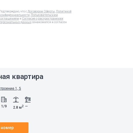
Подтверждаю, что с
Договором Оферты
,
Политикой
конфиденциальности
,
Пользовательским
соглашением
и
Согласие о распространении
персональных данных
ознакомился и согласен
а
ная квартира
строение 1, 5
1/9
—
2
2.8 м
 номер