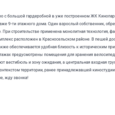
вро с большой гардеробной в уже построенном ЖК Кинопа
аже 9-ти этажного дома. Один взрослый собственник, обр
. При строительстве применена монолитная технология, 
мплекс расположен в Красносельском районе. В пешей дос
акже обеспечивается удобная близость к историческим пр
этажах предусмотрены помещения для хранения велосипед
т вестибюль и зону ожидания, а центральная входная гру
контекстом территории, ранее принадлежавшей киностуди
е, жду звонка!