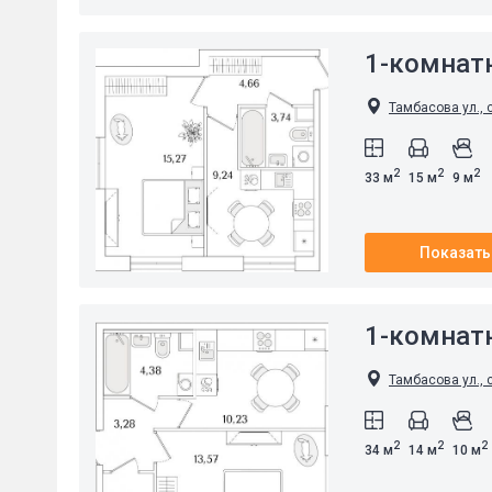
1-комнат
Тамбасова ул., 
2
2
2
33 м
15 м
9 м
Показать
1-комнат
Тамбасова ул., 
2
2
2
34 м
14 м
10 м