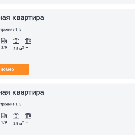
ная квартира
строение 1, 5
2/9
—
2
2.8 м
 номер
ная квартира
строение 1, 5
1/9
—
2
2.8 м