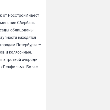
рк от РосСтройИнвест
еменение Сбербанк.
фасады облицованы
тупности находятся
игородам Петербурга —
ов и колясочные.
ппа третьей очереди
и «Ленфильм». Более