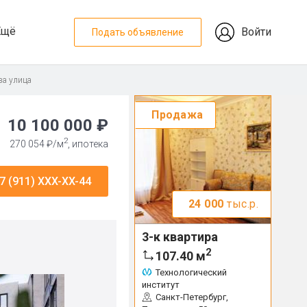
Ещё
Войти
Подать объявление
ва улица
Продажа
10 100 000 ₽
2
270 054 ₽/м
, ипотека
7 (911) XXX-XX-44
24 000
тыс.р.
3-к квартира
2
107.40
м
Технологический
институт
Санкт-Петербург,