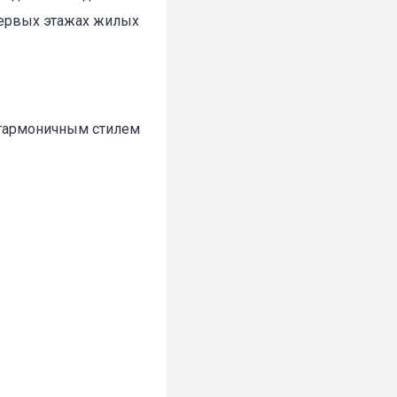
первых этажах жилых
 гармоничным стилем
✕