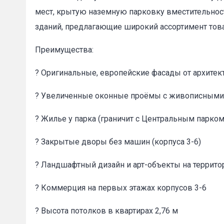
мест, крытую наземную парковку вместительно
зданий, предлагающие широкий ассортимент това
Преимущества:
? Оригинальные, европейские фасады от архите
Пожал
? Увеличенные оконные проёмы с живописными 
Ваше имя
? Жилье у парка (граничит с Центральным парко
? Закрытые дворы без машин (корпуса 3-6)
E-mail
*
? Ландшафтный дизайн и арт-объекты на террито
? Коммерция на первых этажах корпусов 3-6
? Высота потолков в квартирах 2,76 м