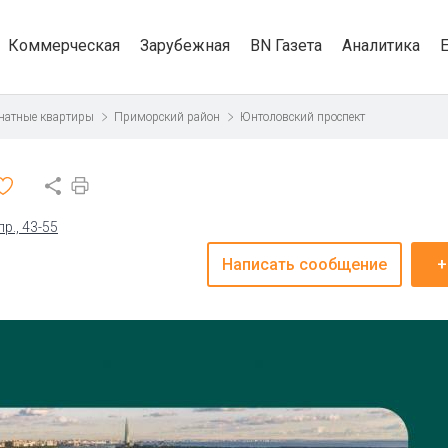
Коммерческая
Зарубежная
BN Газета
Аналитика
натные квартиры
Приморский район
Юнтоловский проспект
р., 43-55
Написать сообщение
+