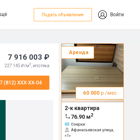
Ещё
Войти
Подать объявление
Аренда
7 916 003 ₽
2
227 145 ₽/м
, ипотека
7 (812) XXX-XX-04
60 000
р./мес.
2-к квартира
2
76.90
м
Озерки
Афанасьевская улица,
«1»