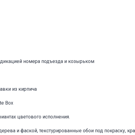
Адрес указан неверно
Цена указана неверно
Другое
е
*
индикацией номера подъезда и козырьком
Отменить
Отправить
авки из кирпича
te Box
риантах цветового исполнения.
 дерева и фаской, текстурированные обои под покраску, к