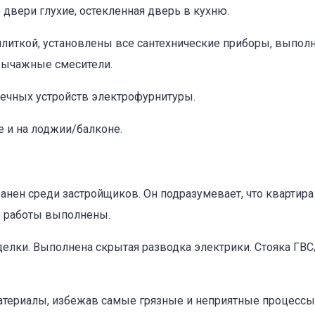
двери глухие, остекленная дверь в кухню.
плиткой, установлены все сантехнические приборы, выпол
рычажные смесители.
нечных устройств электрофурнитуры.
е и на лоджии/балконе.
нен среди застройщиков. Он подразумевает, что квартир
е работы выполнены.
лки. Выполнена скрытая разводка электрики. Стояка ГВС/
атериалы, избежав самые грязные и неприятные процессы,