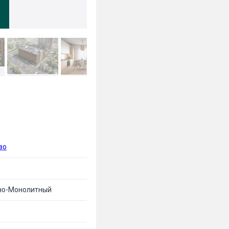
во
но-Монолитный