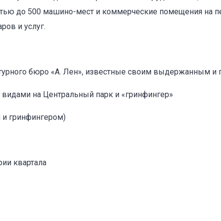
стью до 500 машино-мест и коммерческие помещения на 
ров и услуг.
ктурного бюро «А. Лен», известные своим выдержанным и
оваться на объявление
видами на Центральный парк и «гринфингер»
м и гринфингером)
рии квартала
Объект не продается (не сдается)
Указанные характеристики отличаются от фактических