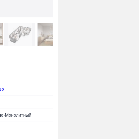
во
но-Монолитный