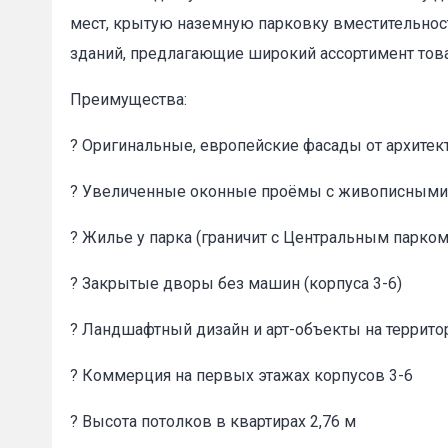
мест, крытую наземную парковку вместительно
зданий, предлагающие широкий ассортимент това
Преимущества:
? Оригинальные, европейские фасады от архите
Пожал
? Увеличенные оконные проёмы с живописными 
Ваше имя
? Жилье у парка (граничит с Центральным парко
? Закрытые дворы без машин (корпуса 3-6)
E-mail
*
? Ландшафтный дизайн и арт-объекты на террито
? Коммерция на первых этажах корпусов 3-6
? Высота потолков в квартирах 2,76 м