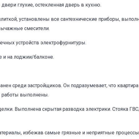
двери глухие, остекленная дверь в кухню.
плиткой, установлены все сантехнические приборы, выпол
рычажные смесители.
нечных устройств электрофурнитуры.
е и на лоджии/балконе.
нен среди застройщиков. Он подразумевает, что квартир
е работы выполнены.
лки. Выполнена скрытая разводка электрики. Стояка ГВС/
атериалы, избежав самые грязные и неприятные процессы,