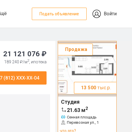
Ещё
Войти
Подать объявление
Продажа
21 121 076 ₽
2
189 240 ₽/м
, ипотека
7 (812) XXX-XX-04
13 500
тыс.р.
Студия
2
21.63
м
Сенная площадь
Перевозная ул., 1
что это?