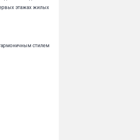
первых этажах жилых
 гармоничным стилем
✕