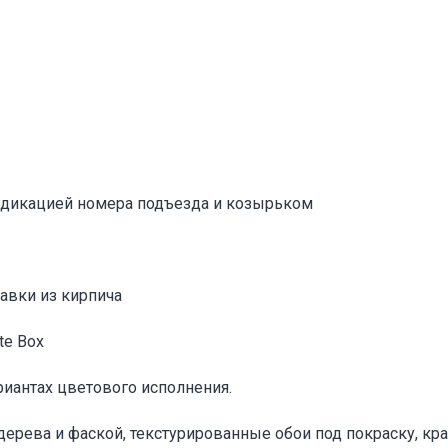
Адрес указан неверно
Цена указана неверно
Другое
е
*
индикацией номера подъезда и козырьком
Отменить
Отправить
авки из кирпича
te Box
риантах цветового исполнения.
 дерева и фаской, текстурированные обои под покраску, к