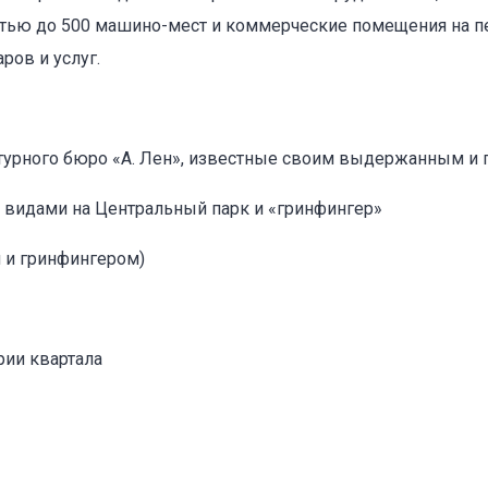
стью до 500 машино-мест и коммерческие помещения на 
ров и услуг.
ктурного бюро «А. Лен», известные своим выдержанным и
оваться на объявление
видами на Центральный парк и «гринфингер»
м и гринфингером)
рии квартала
Объект не продается (не сдается)
Указанные характеристики отличаются от фактических