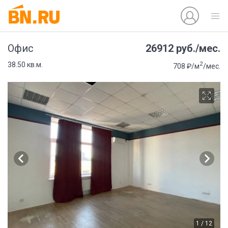
26912 руб./мес.
Офис
2
38.50 кв.м.
708 ₽/м
/мес.
1 / 12