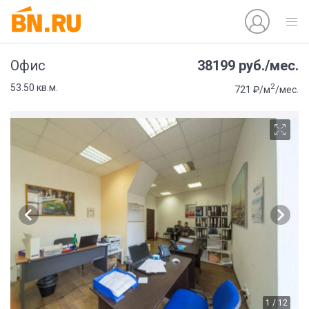
38199 руб./мес.
Офис
2
53.50 кв.м.
721 ₽/м
/мес.
1 / 12