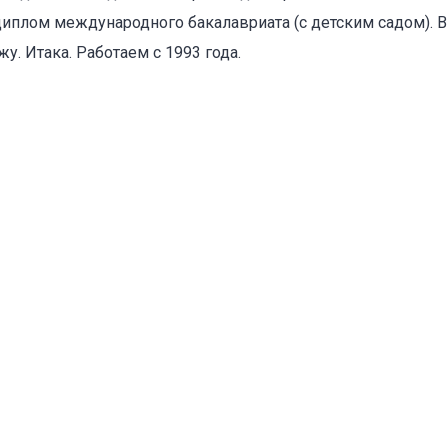
диплом международного бакалавриата (с детским садом). В 
у. Итака. Работаем с 1993 года.
оваться на объявление
Объект не продается (не сдается)
Указанные характеристики отличаются от фактических