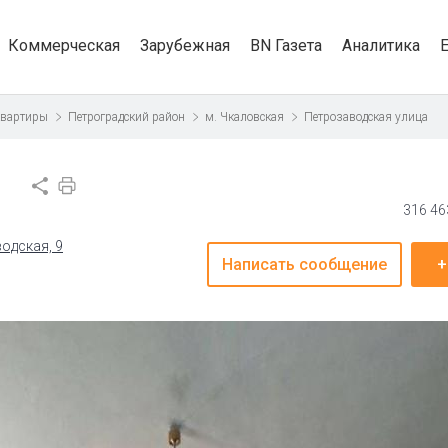
Коммерческая
Зарубежная
BN Газета
Аналитика
квартиры
Петроградский район
м. Чкаловская
Петрозаводская улица
316 46
водская, 9
Написать сообщение
+