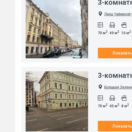
3-комнат
Лизы Чайкиной у
2
2
2
70 м
49 м
10 м
Показать
3-комнат
Большая Зеленин
2
2
2
70 м
45 м
8 м
Показать