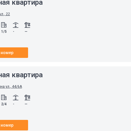
ная квартира
л., 22
1/5
-
—
 номер
ная квартира
а ул., 44/6А
2/4
-
—
 номер