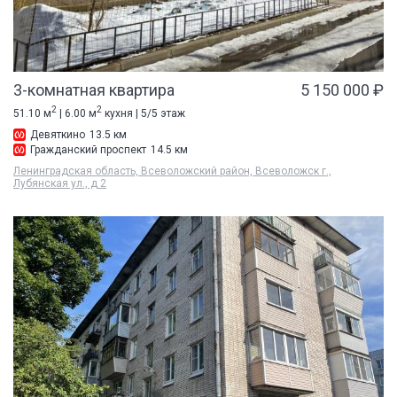
3-комнатная квартира
5 150 000 ₽
2
2
51.10 м
| 6.00 м
кухня | 5/5 этаж
Девяткино
13.5 км
Гражданский проспект
14.5 км
Ленинградская область, Всеволожский район, Всеволожск г.,
Лубянская ул., д 2