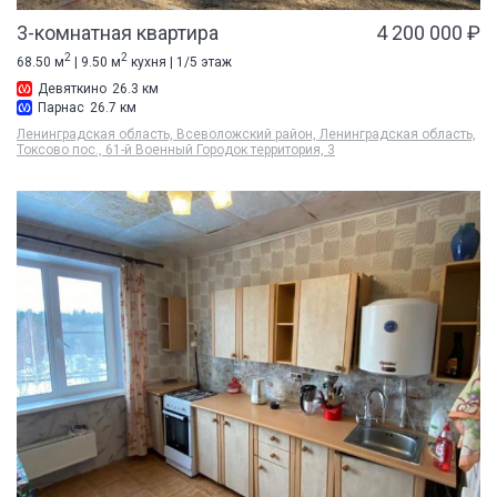
3-комнатная квартира
4 200 000 ₽
2
2
68.50 м
| 9.50 м
кухня | 1/5 этаж
Девяткино
26.3 км
Парнас
26.7 км
Ленинградская область, Всеволожский район, Ленинградская область,
Токсово пос., 61-й Военный Городок территория, 3