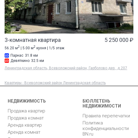
3-комнатная квартира
5 250 000 ₽
2
2
56.20 м
| 5.00 м
кухня | 1/5 этаж
Парнас
31.8 км
Девяткино
32.5 км
Ленинградская область, Всеволожский район, Гарболово дер., д 207
Квартиры - Всеволожский район Ленинградская область
НЕДВИЖИМОСТЬ
БЮЛЛЕТЕНЬ
НЕДВИЖИМОСТИ
Продажа квартир
Правила перепечатки
Продажа комнат
Политика
Аренда квартир
конфиденциальности
Аренда комнат
BN.ru