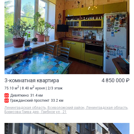
3-комнатная квартира
4 850 000 ₽
2
2
75.10 м
| 8.40 м
кухня | 2/3 этаж
Девяткино
31.4 км
Гражданский проспект
33.2 км
Ленинградская область, Всеволожский район, Ленинградская область,
Борисова Грива дер., Грибное ул., 21