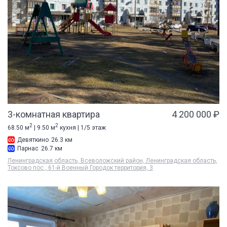
3-комнатная квартира
4 200 000 ₽
2
2
68.50 м
| 9.50 м
кухня | 1/5 этаж
Девяткино
26.3 км
Парнас
26.7 км
Ленинградская область, Всеволожский район, Ленинградская область,
Токсово пос., 61-й Военный Городок территория, 3