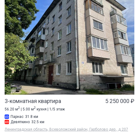
3-комнатная квартира
5 250 000 ₽
2
2
56.20 м
| 5.00 м
кухня | 1/5 этаж
Парнас
31.8 км
Девяткино
32.5 км
Ленинградская область, Всеволожский район, Гарболово дер., д 207