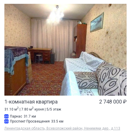
1-комнатная квартира
2 748 000 ₽
2
2
31.10 м
| 7.80 м
кухня | 5/5 этаж
Парнас
31.7 км
Проспект Просвещения
33.5 км
Ленинградская область, Всеволожский район, Ненимяки дер., д 113