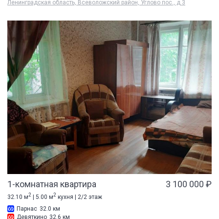
Ленинградская область, Всеволожский район, Углово пос., д 3
1-комнатная квартира
3 100 000 ₽
2
2
32.10 м
| 5.00 м
кухня | 2/2 этаж
Парнас
32.0 км
Девяткино
32.6 км