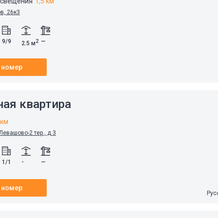
освещения
1,5 км
в, 26к3
9/9
—
2
2.5 м
 номер
ная квартира
 км
Левашово-2 тер., д 3
1/1
-
—
 номер
Рус