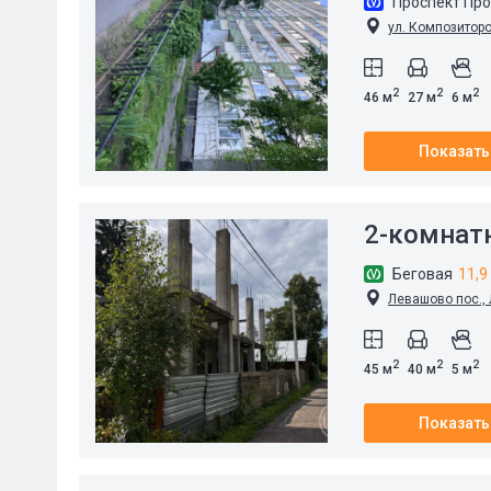
Проспект Пр
ул. Композиторо
2
2
2
46 м
27 м
6 м
Показать
2-комнат
Беговая
11,9
Левашово пос., 
2
2
2
45 м
40 м
5 м
Показать