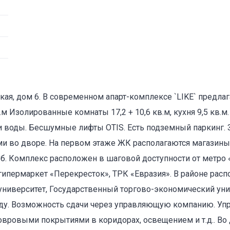
ская, дом 6. В современном апарт-комплексе `LIKE` предла
м Изолированные комнаты 17,2 + 10,6 кв.м, кухня 9,5 кв.м
и воды. Бесшумные лифты OTIS. Есть подземный паркинг. 
и во дворе. На первом этаже ЖК располагаются магазины,
уб. Комплекс расположен в шаговой доступности от метро 
гипермаркет «Перекресток», ТРК «Евразия». В районе расп
 университет, Государственный торгово-экономический уни
енду. Возможность сдачи через управляющую компанию. У
ковровыми покрытиями в коридорах, освещением и т.д.. Во 