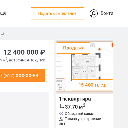
Ещё
Войти
Подать объявление
ица
Продажа
12 400 000 ₽
2
₽/м
, встречная покупка
7 (812) XXX-XX-89
15 400
тыс.р.
1-к квартира
2
37.70
м
Обводный канал
Тосина ул., строение 1,
3к1