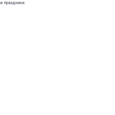
е праздники.
оваться на объявление
Объект не продается (не сдается)
Указанные характеристики отличаются от фактических