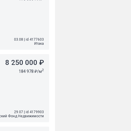
03.08
|
id 4177603
Итака
8 250 000 ₽
2
184 978 ₽/м
29.07
|
id 4179903
ский Фонд Недвижимости