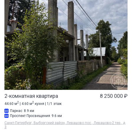
2-комнатная квартира
8 250 000 ₽
2
2
44.60 м
| 4.60 м
кухня | 1/1 этаж
Парнас
8.9 км
Проспект Просвещения
9.6 км
Санкт-Петербург, Выборгский район, Левашово пос., Левашово-2 тер., д
3