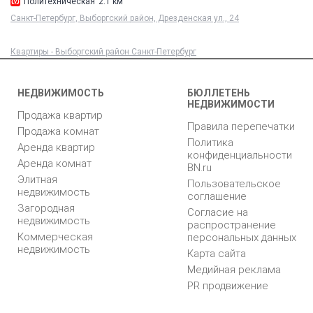
Политехническая
2.1 км
Санкт-Петербург, Выборгский район, Дрезденская ул., 24
Квартиры - Выборгский район Санкт-Петербург
НЕДВИЖИМОСТЬ
БЮЛЛЕТЕНЬ
НЕДВИЖИМОСТИ
Продажа квартир
Правила перепечатки
Продажа комнат
Политика
Аренда квартир
конфиденциальности
Аренда комнат
BN.ru
Элитная
Пользовательское
недвижимость
соглашение
Загородная
Согласие на
недвижимость
распространение
Коммерческая
персональных данных
недвижимость
Карта сайта
Медийная реклама
PR продвижение