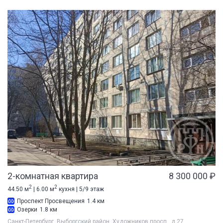
2-комнатная квартира
8 300 000 ₽
2
2
44.50 м
| 6.00 м
кухня | 5/9 этаж
Проспект Просвещения
1.4 км
Озерки
1.8 км
Санкт-Петербург, Выборгский район, Художников просп., д 27