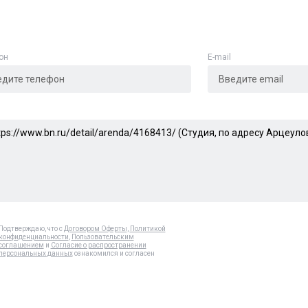
он
E-mail
Подтверждаю, что с
Договором Оферты
,
Политикой
конфиденциальности
,
Пользовательским
соглашением
и
Согласие о распространении
персональных данных
ознакомился и согласен