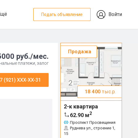
Ещё
Войти
Подать объявление
Продажа
5000 руб./мес.
нальные платежи, залог
7 (921) XXX-XX-31
18 400
тыс.р.
2-к квартира
2
62.90
м
Проспект Просвещения
Руднева ул., строение 1,
15