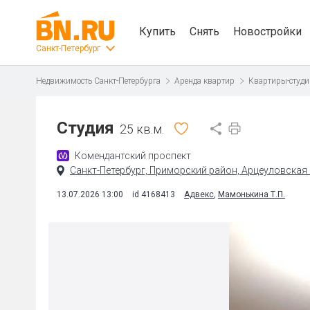
Купить
Снять
Новостройки
Санкт-Петербург
Недвижимость Санкт-Петербурга
Аренда квартир
Квартиры-студи
Студия
25 кв.м.
Комендантский проспект
Санкт-Петербург, Приморский район, Арцеуловская а
13.07.2026 13:00
id 4168413
Адвекс
,
Мамонькина Т.П.