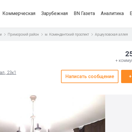
Коммерческая
Зарубежная
BN Газета
Аналитика
и
Приморский район
м. Комендантский проспект
Арцеуловская аллея
2
+ комму
л., 23к1
Написать сообщение
+