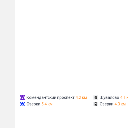
Комендантский проспект
4.2 км
Шувалово
4.1 
Озерки
5.4 км
Озерки
4.3 км