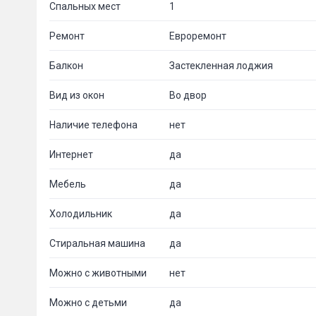
Спальных мест
1
Ремонт
Евроремонт
Балкон
Застекленная лоджия
Вид из окон
Во двор
Наличие телефона
нет
Интернет
да
Мебель
да
Пожал
Холодильник
да
Стиральная машина
да
Ваше имя
Можно с животными
нет
Можно с детьми
да