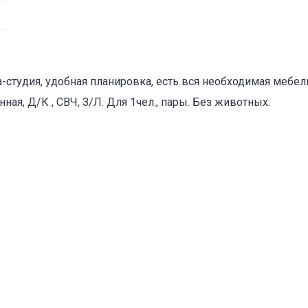
Объект не продается (не сдается)
а-студия, удобная планировка, есть вся необходимая мебель
Указанные характеристики отличаются от фактических
ая, Д/К , СВЧ, З/Л. Для 1чел., пары. Без животных.
Адрес указан неверно
Цена указана неверно
Другое
е
*
Отменить
Отправить