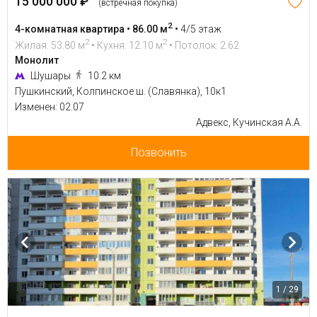
15 000 000 ₽
(встречная покупка)
2
4-комнатная квартира • 86.00 м
•
4/5 этаж
2
2
Жилая: 53.80 м
• Кухня: 12.10 м
• Потолок: 2.62
Монолит
Шушары
10.2 км
Пушкинский, Колпинское ш. (Славянка), 10к1
Изменен: 02.07
Адвекс, Кучинская А.А.
Позвонить
1 / 29