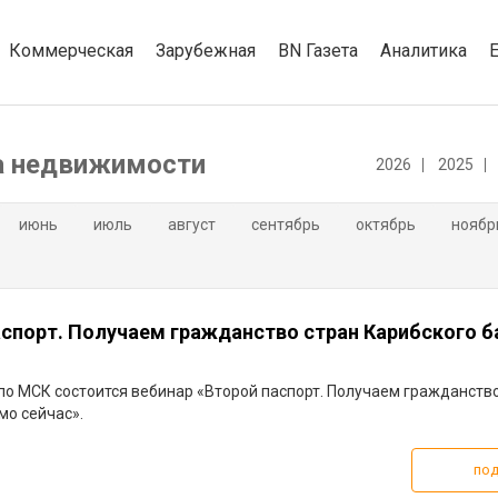
Коммерческая
Зарубежная
BN Газета
Аналитика
а недвижимости
2026
2025
июнь
июль
август
сентябрь
октябрь
ноябр
аспорт. Получаем гражданство стран Карибского б
0 по МСК состоится вебинар «Второй паспорт. Получаем гражданств
мо сейчас».
под