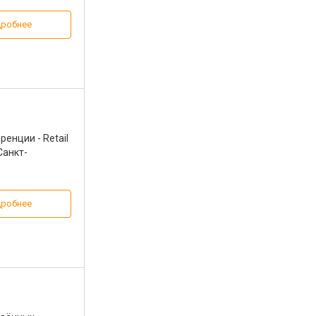
робнее
енции - Retail
Санкт-
робнее