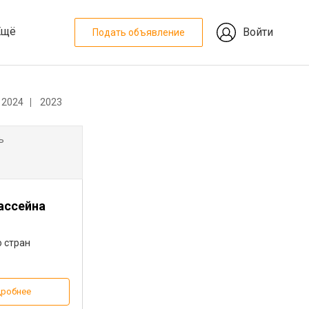
Ещё
Войти
Подать объявление
2024
2023
ь
ассейна
о стран
робнее