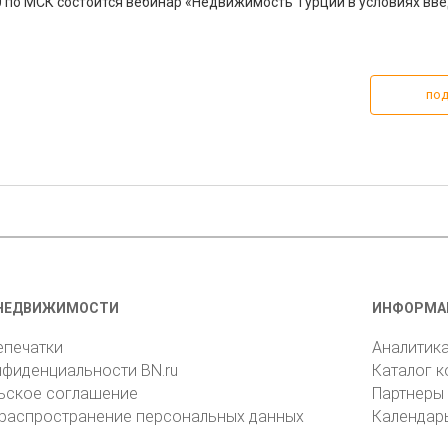
:30 по МСК состоится вебинар «Недвижимость Турции в условиях вв
под
НЕДВИЖИМОСТИ
ИНФОРМА
епечатки
Аналитик
нфиденциальности BN.ru
Каталог 
ьское соглашение
Партнеры
 распространение персональных данных
Календар