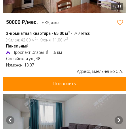
1 / 11
50000 ₽/мес.
+ КУ, залог
2
3-комнатная квартира • 65.00 м
•
9/9 этаж
2
2
Жилая: 42.00 м
• Кухня: 11.00 м
Панельный
Проспект Славы
1.6 км
Софийская ул., 48
Изменен: 13.07
Адвекс, Емельченко О.А.
Позвонить