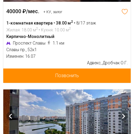
40000 ₽/мес.
+ КУ, залог
2
1-комнатная квартира • 38.00 м
•
8/17 этаж
2
2
Жилая: 18.00 м
• Кухня: 10.00 м
Кирпично-Монолитный
Проспект Славы
1.1 км
Славы пр., 52к1
Изменен: 16.07
Адвекс, Дробчак О.Г.
Позвонить