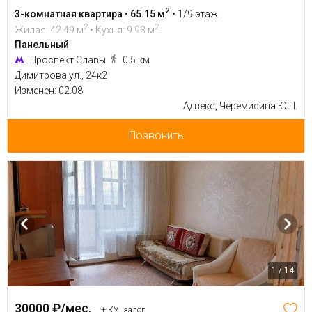
2
3-комнатная квартира • 65.15 м
•
1/9 этаж
2
2
Жилая: 42.49 м
• Кухня: 9.93 м
Панельный
Проспект Славы
0.5 км
Димитрова ул., 24к2
Изменен: 02.08
Адвекс, Черемисина Ю.П.
Позвонить
1 / 14
30000 ₽/мес.
+ КУ, залог