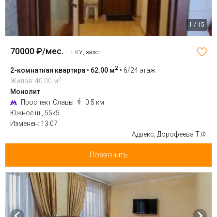
1 / 15
70000 ₽/мес.
+ КУ, залог
2
2-комнатная квартира • 62.00 м
•
6/24 этаж
2
Жилая: 40.00 м
Монолит
Проспект Славы
0.5 км
Южное ш., 55к5
Изменен: 13.07
Адвекс, Дорофеева Т.Ф.
Позвонить