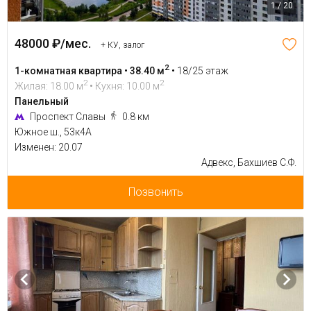
1 / 20
48000 ₽/мес.
+ КУ, залог
2
1-комнатная квартира • 38.40 м
•
18/25 этаж
2
2
Жилая: 18.00 м
• Кухня: 10.00 м
Панельный
Проспект Славы
0.8 км
Южное ш., 53к4А
Изменен: 20.07
Адвекс, Бахшиев С.Ф.
Позвонить