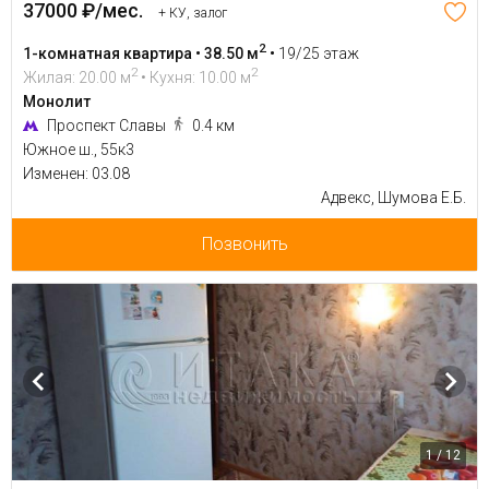
37000 ₽/мес.
+ КУ, залог
2
1-комнатная квартира • 38.50 м
•
19/25 этаж
2
2
Жилая: 20.00 м
• Кухня: 10.00 м
Монолит
Проспект Славы
0.4 км
Южное ш., 55к3
Изменен: 03.08
Адвекс, Шумова Е.Б.
Позвонить
1 / 12