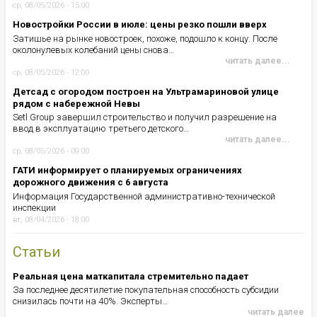
ср, 08/05/2026 - 15:00
Новостройки России в июле: цены резко пошли вверх
Затишье на рынке новостроек, похоже, подошло к концу. После
околонулевых колебаний цены снова…
читать далее...
ср, 08/05/2026 - 12:00
Детсад с огородом построен на Ультрамариновой улице
рядом с набережной Невы
Setl Group завершил строительство и получил разрешение на
ввод в эксплуатацию третьего детского…
читать далее...
ср, 08/05/2026 - 09:00
ГАТИ информирует о планируемых ограничениях
дорожного движения с 6 августа
Информация Государственной административно-технической
инспекции
вт, 08/04/2026 - 18:00
Статьи
Реальная цена маткапитала стремительно падает
За последнее десятилетие покупательная способность субсидии
снизилась почти на 40%. Эксперты…
читать далее