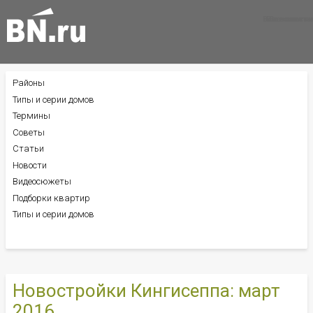
Все новости
Все советы
Все статьи
Районы
БОКОВОЕ
МЕНЮ
Типы и серии домов
Термины
Советы
Статьи
Новости
Видеосюжеты
Подборки квартир
Типы и серии домов
Новостройки Кингисеппа: март
2016