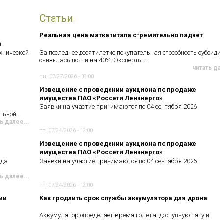
Статьи
Реальная цена маткапитала стремительно падает
а
хнической
За последнее десятилетие покупательная способность субсид
снизилась почти на 40%. Эксперты…
читать д
пн, 07/27/2026 - 08:00
Извещение о проведении аукциона по продаже
имущества ПАО «Россети Ленэнерго»
Заявки на участие принимаются по 04 сентября 2026
ельной…
ь далее...
пт, 07/24/2026 - 12:00
Извещение о проведении аукциона по продаже
имущества ПАО «Россети Ленэнерго»
ода
Заявки на участие принимаются по 04 сентября 2026
ь далее...
пт, 07/24/2026 - 12:00
ии
Как продлить срок службы аккумулятора для дрона
Аккумулятор определяет время полёта, доступную тягу и