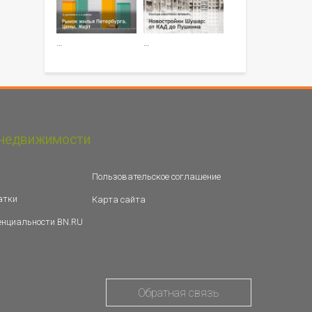
…
…
недвижимости
Пользовательское соглашение
атки
Карта сайта
енциальности BN.RU
Обратная связь