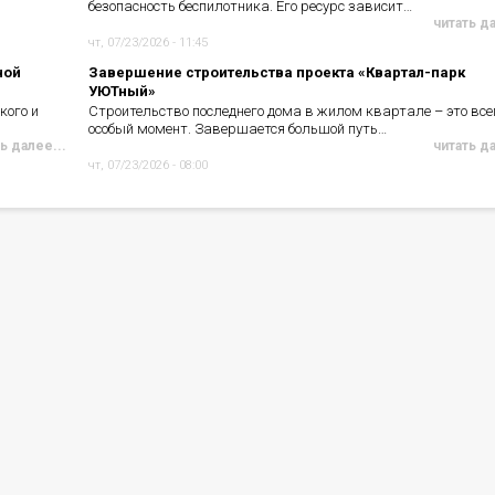
безопасность беспилотника. Его ресурс зависит…
читать д
чт, 07/23/2026 - 11:45
ной
Завершение строительства проекта «Квартал-парк
УЮТный»
кого и
Строительство последнего дома в жилом квартале – это все
особый момент. Завершается большой путь…
ь далее...
читать д
чт, 07/23/2026 - 08:00