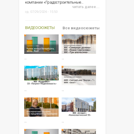
компании «Градостроительные…
читать далее...
ср, 07/29/2026 - 15:50
ВИДЕОСЮЖЕТЫ
Все видеосюжеты
…
…
…
…
…
…