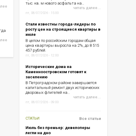
тыс. кв. м нового асфальта на…
алее
читать далее...
пт, 08/07/2026 - 15:00
Стали известны города-лидеры по
росту цен на строящиеся квартиры в
гда
июле
алее
В целом по российским городам общая
цена квартиры выросла на 2%, до 8 515
457 рублей.
пт, 08/07/2026 - 12:00
Исторические дома на
Каменноостровском готовят к
заселению
В Петроградском районе завершается
капитальный ремонт двух исторических
дворовых флигелей на…
читать далее...
пт, 08/07/2026 - 09:00
СТАТЬИ
Все статьи
Июль без премьер: девелоперы
легли на дно