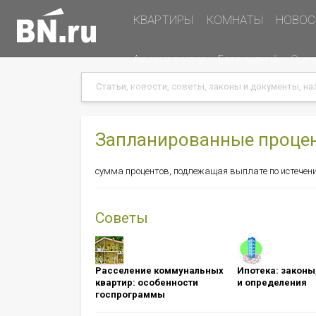
Основная
КВАРТИРЫ
КОМНАТЫ
НОВОС
навигация
Дополнительная
Акции и скидки
База знаний
Оцен
навигация
Search
Search
Меню
Подать объявление
в
хэдере
(справа)
Запланированные процент
сумма процентов, подлежащая выплате по истечени
Советы
Расселение коммунальных
Ипотека: ​​​​​​​зак
квартир: особенности
и определения
госпрограммы