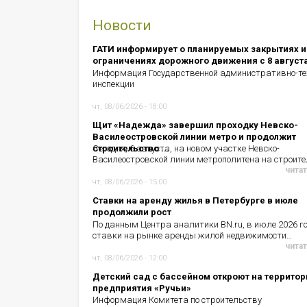
Новости
ГАТИ информирует о планируемых закрытиях и
ограничениях дорожного движения с 8 август
Информация Государственной административно-те
инспекции
чт, 08/06/2026 - 18:00
Щит «Надежда» завершил проходку Невско-
Василеостровской линии метро и продолжит
строительство ...
Сегодня, 6 августа, на новом участке Невско-
Василеостровской линии метрополитена на строит
читат
чт, 08/06/2026 - 15:00
Ставки на аренду жилья в Петербурге в июле
продолжили рост
По данным Центра аналитики BN.ru, в июле 2026 г
ставки на рынке аренды жилой недвижимости…
читат
чт, 08/06/2026 - 12:00
Детский сад с бассейном откроют на территор
предприятия «Ручьи»
Информация Комитета по строительству