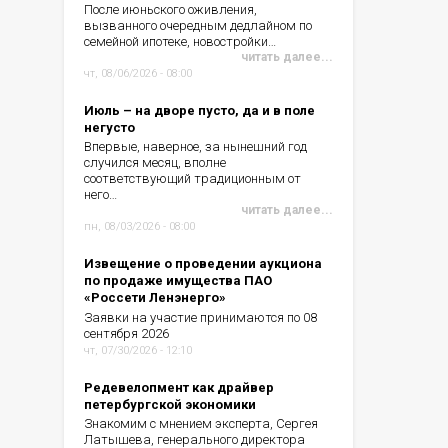
После июньского оживления,
вызванного очередным дедлайном по
семейной ипотеке, новостройки…
читать далее...
чт, 08/06/2026 - 08:00
Июль – на дворе пусто, да и в поле
негусто
Впервые, наверное, за нынешний год
случился месяц, вполне
соответствующий традиционным от
него…
читать далее...
пн, 08/03/2026 - 08:00
Извещение о проведении аукциона
по продаже имущества ПАО
«Россети Ленэнерго»
Заявки на участие принимаются по 08
сентября 2026
чт, 07/30/2026 - 12:10
Редевелопмент как драйвер
петербургской экономики
Знакомим с мнением эксперта, Сергея
Латышева, генерального директора