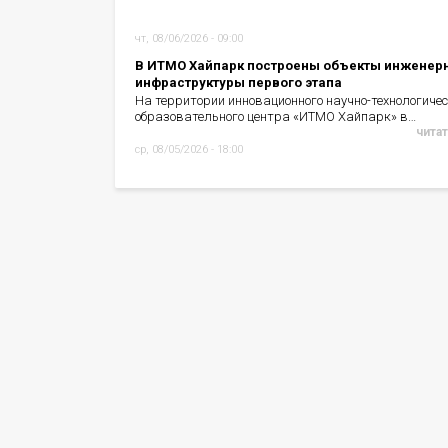
чт, 08/06/2026 - 09:00
В ИТМО Хайпарк построены объекты инженер
инфраструктуры первого этапа
На территории инновационного научно-технологичес
образовательного центра «ИТМО Хайпарк» в…
читат
ср, 08/05/2026 - 18:00