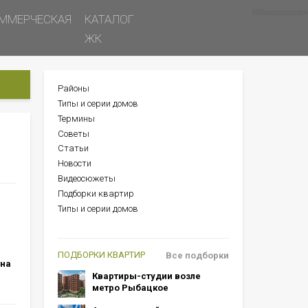
Все новости
Все советы
Все статьи
ММЕРЧЕСКАЯ
КАТАЛОГ
ЖК
Районы
БОКОВОЕ
Типы и серии домов
МЕНЮ
Термины
Советы
Статьи
Новости
Видеосюжеты
Подборки квартир
Типы и серии домов
ПОДБОРКИ КВАРТИР
Все подборки
 на
Квартиры-студии возле
метро Рыбацкое