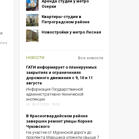
Аренда студий у метро
Озерки
Квартиры-студии в
Петроградском районе
Новостройки у метро Лесная
ии
алее
НОВОСТИ
Все новости
ГАТИ информирует о планируемых
закрытиях и ограничениях
дорожного движения с 9, 10 и 11
августа
Информация Государственной
административно-технической
инспекции
пт, 08/07/2026 - 18:00
В Красногвардейском районе
завершен ремонт улицы Корнея
Чуковского
На участке от Муринской дороги до
проспекта Маршака уложили свыше 7