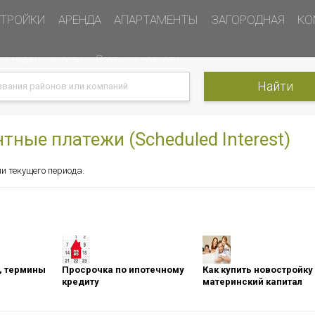
ТРОЙКИ
АРЕНДА
АПАРТАМЕНТЫ
ЗАГОРОДНАЯ
КО
ка недвижимости
Статьи и новости
ные платежи (Scheduled Interest)
и текущего периода.
оны, термины
Просрочка по ипотечному
Как купить новостройку
кредиту
материнский капитал