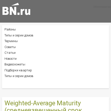
Все новости
Все советы
Все статьи
Районы
БОКОВОЕ
МЕНЮ
Типы и серии домов
Термины
Советы
Статьи
Новости
Видеосюжеты
Подборки квартир
Типы и серии домов
Weighted-Average Maturity
(средневзвешенный срок