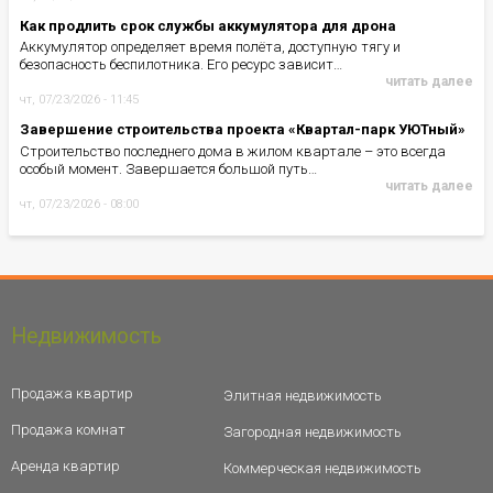
Как продлить срок службы аккумулятора для дрона
Аккумулятор определяет время полёта, доступную тягу и
безопасность беспилотника. Его ресурс зависит…
читать далее
чт, 07/23/2026 - 11:45
Завершение строительства проекта «Квартал-парк УЮТный»
Строительство последнего дома в жилом квартале – это всегда
особый момент. Завершается большой путь…
читать далее
чт, 07/23/2026 - 08:00
Недвижимость
Продажа квартир
Элитная недвижимость
Продажа комнат
Загородная недвижимость
Аренда квартир
Коммерческая недвижимость