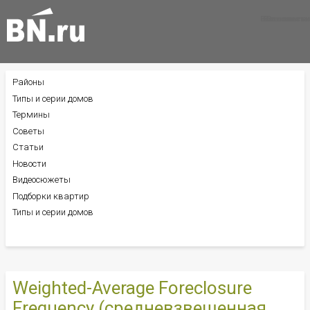
Все новости
Все советы
Все статьи
Районы
БОКОВОЕ
МЕНЮ
Типы и серии домов
Термины
Советы
Статьи
Новости
Видеосюжеты
Подборки квартир
Типы и серии домов
Weighted-Average Foreclosure
Frequency (средневзвешенная