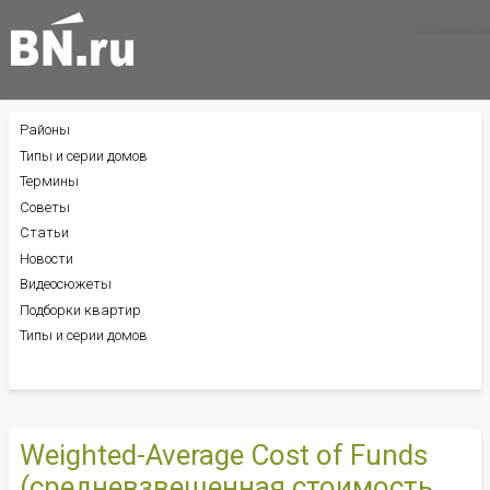
Все новости
Все советы
Все статьи
Районы
БОКОВОЕ
МЕНЮ
Типы и серии домов
Термины
Советы
Статьи
Новости
Видеосюжеты
Подборки квартир
Типы и серии домов
Weighted-Average Cost of Funds
(средневзвешенная стоимость