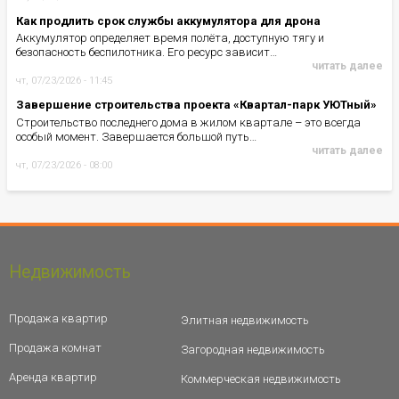
Как продлить срок службы аккумулятора для дрона
Аккумулятор определяет время полёта, доступную тягу и
безопасность беспилотника. Его ресурс зависит…
читать далее
чт, 07/23/2026 - 11:45
Завершение строительства проекта «Квартал-парк УЮТный»
Строительство последнего дома в жилом квартале – это всегда
особый момент. Завершается большой путь…
читать далее
чт, 07/23/2026 - 08:00
Недвижимость
Продажа квартир
Элитная недвижимость
Продажа комнат
Загородная недвижимость
Аренда квартир
Коммерческая недвижимость