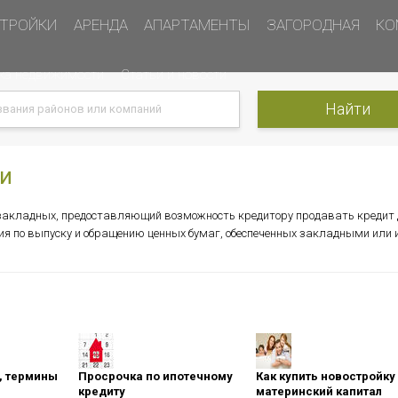
ТРОЙКИ
АРЕНДА
АПАРТАМЕНТЫ
ЗАГОРОДНАЯ
КО
ка недвижимости
Статьи и новости
и
 закладных, предоставляющий возможность кредитору продавать кредит 
ния по выпуску и обращению ценных бумаг, обеспеченных закладными или 
оны, термины
Просрочка по ипотечному
Как купить новостройку
кредиту
материнский капитал