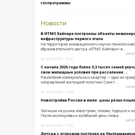
госпрограммы
Новости
В ИТМО Хайпарк построены объекты инженер
инфраструктуры первого этапа
На территории инновационного научно-технологичес
образовательного центра «ИТМО Хайпарк» в…
читат
ср, 08/05/2026 - 18:00
С начала 2026 года более 3,3 тысяч семей улу
свои жилищные условия при расселении ...
Расселение коммунальных квартир — одно из прио
направлений жилищной политики Санкт-…
читат
ср, 08/05/2026 - 15:00
Новостройки России в июле: цены резко пошл
Затишье на рынке новостроек, похоже, подошло к ко
После околонулевых колебаний цены снова…
читат
ср, 08/05/2026 - 12:00
Детсад с огородом построен на Ультрамарино