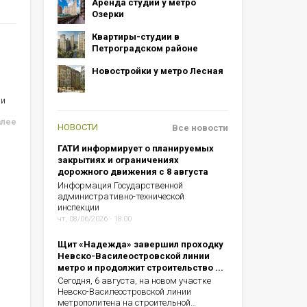
Аренда студий у метро
Озерки
Квартиры-студии в
Петроградском районе
Новостройки у метро Лесная
ии
алее
НОВОСТИ
Все новости
ГАТИ информирует о планируемых
закрытиях и ограничениях
дорожного движения с 8 августа
Информация Государственной
административно-технической
инспекции
чт, 08/06/2026 - 18:00
Щит «Надежда» завершил проходку
Невско-Василеостровской линии
метро и продолжит строительство ...
Сегодня, 6 августа, на новом участке
Невско-Василеостровской линии
метрополитена на строительной…