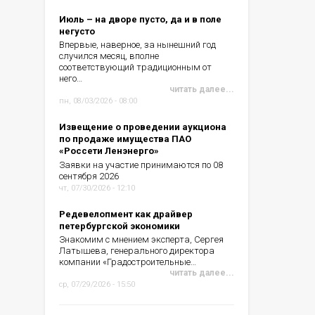
Июль – на дворе пусто, да и в поле
негусто
Впервые, наверное, за нынешний год
случился месяц, вполне
соответствующий традиционным от
него…
читать далее...
пн, 08/03/2026 - 08:00
Извещение о проведении аукциона
по продаже имущества ПАО
«Россети Ленэнерго»
Заявки на участие принимаются по 08
сентября 2026
чт, 07/30/2026 - 12:10
Редевелопмент как драйвер
петербургской экономики
Знакомим с мнением эксперта, Сергея
Латышева, генерального директора
компании «Градостроительные…
читать далее...
ср, 07/29/2026 - 15:50