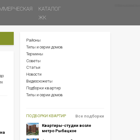
Все новости
Все советы
Все статьи
ММЕРЧЕСКАЯ
КАТАЛОГ
ЖК
Районы
БОКОВОЕ
Типы и серии домов
МЕНЮ
Термины
Советы
Статьи
Новости
до
Видеосюжеты
их
Подборки квартир
Типы и серии домов
ПОДБОРКИ КВАРТИР
Все подборки
Квартиры-студии возле
метро Рыбацкое
 на