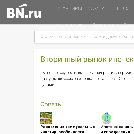
Основная
КВАРТИРЫ
КОМНАТЫ
НОВОС
навигация
Дополнительная
Акции и скидки
База знаний
Оцен
навигация
Search
Search
Меню
Подать объявление
в
хэдере
(справа)
Вторичный рынок ипотек
рынок, где осуществляется купля-продажа первых
наступления срока его полного погашения. Отноше
пулами.
Советы
Расселение коммунальных
Ипотека: ​​​​​​​зак
квартир: особенности
и определения