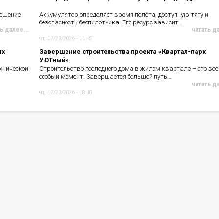
решение
Аккумулятор определяет время полёта, доступную тягу и
безопасность беспилотника. Его ресурс зависит…
ь далее...
читать д
чт, 07/23/2026 - 11:45
ях
Завершение строительства проекта «Квартал-парк
УЮТный»
хнической
Строительство последнего дома в жилом квартале – это все
особый момент. Завершается большой путь…
читать д
чт, 07/23/2026 - 08:00