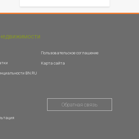
недвижимости
Пользовательское соглашение
атки
Карта сайта
енциальности BN.RU
Обратная связь
льтация