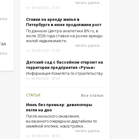
читать далее...
чт, 08/06/2026 - 15:00
алее
Ставки на аренду жилья в
Петербурге в июле продолжили рост
По данным Центра аналитики BN.ru, в
июле 2026 года ставки на рынке аренды
жилой недвижимости…
гда
читать далее...
чт, 08/06/2026 - 12:00
алее
Детский сад с бассейном откроют на
территории предприятия «Ручьи»
Информация Комитета по строительству
чт, 08/06/2026 - 09:00
СТАТЬИ
Все статьи
Июль без премьер: девелоперы
легли на дно
После июньского оживления,
вызванного очередным дедлайном по
семейной ипотеке, новостройки…
читать далее...
чт, 08/06/2026 - 08:00