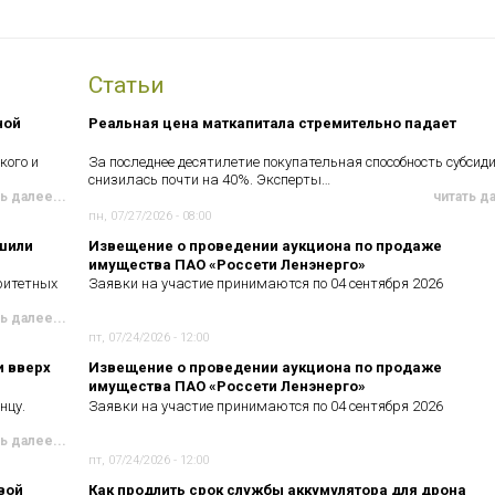
Статьи
ной
Реальная цена маткапитала стремительно падает
кого и
За последнее десятилетие покупательная способность субсид
снизилась почти на 40%. Эксперты…
ь далее...
читать д
пн, 07/27/2026 - 08:00
чшили
Извещение о проведении аукциона по продаже
имущества ПАО «Россети Ленэнерго»
ритетных
Заявки на участие принимаются по 04 сентября 2026
ь далее...
пт, 07/24/2026 - 12:00
и вверх
Извещение о проведении аукциона по продаже
имущества ПАО «Россети Ленэнерго»
нцу.
Заявки на участие принимаются по 04 сентября 2026
ь далее...
пт, 07/24/2026 - 12:00
вой
Как продлить срок службы аккумулятора для дрона