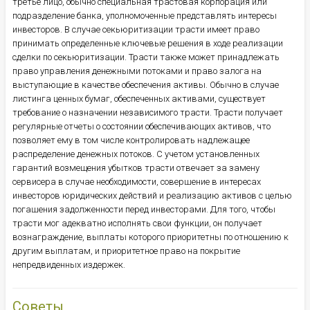
третье лицо, обычно специальная трастовая корпорация или
подразделение банка, уполномоченные представлять интересы
инвесторов. В случае секьюритизации трасти имеет право
принимать определенные ключевые решения в ходе реализации
сделки по секьюритизации. Трасти также может принадлежать
право управления денежными потоками и право залога на
выступающие в качестве обеспечения активы. Обычно в случае
листинга ценных бумаг, обеспеченных активами, существует
требование о назначении независимого трасти. Трасти получает
регулярные отчеты о состоянии обеспечивающих активов, что
позволяет ему в том числе контролировать надлежащее
распределение денежных потоков. С учетом установленных
гарантий возмещения убытков трасти отвечает за замену
сервисера в случае необходимости, совершение в интересах
инвесторов юридических действий и реализацию активов с целью
погашения задолженности перед инвесторами. Для того, чтобы
трасти мог адекватно исполнять свои функции, он получает
вознаграждение, выплаты которого приоритетны по отношению к
другим выплатам, и приоритетное право на покрытие
непредвиденных издержек.
Советы