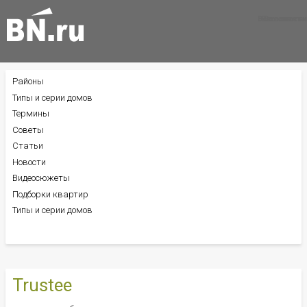
Все новости
Все советы
Все статьи
Районы
БОКОВОЕ
МЕНЮ
Типы и серии домов
Термины
Советы
Статьи
Новости
Видеосюжеты
Подборки квартир
Типы и серии домов
Trustee