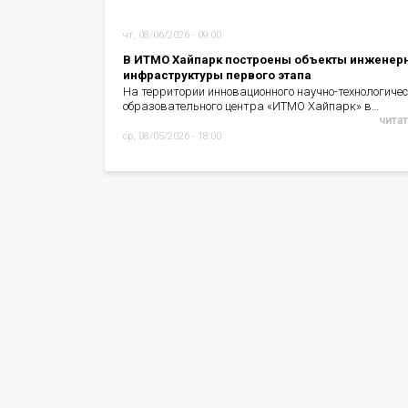
чт, 08/06/2026 - 09:00
В ИТМО Хайпарк построены объекты инженер
инфраструктуры первого этапа
На территории инновационного научно-технологичес
образовательного центра «ИТМО Хайпарк» в…
читат
ср, 08/05/2026 - 18:00