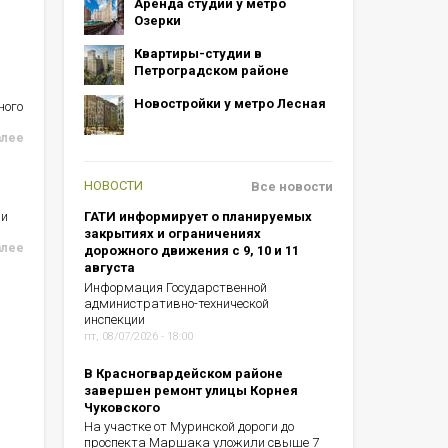
Аренда студий у метро
Озерки
Квартиры-студии в
Петроградском районе
Новостройки у метро Лесная
ного
алее
НОВОСТИ
Все новости
ии
ГАТИ информирует о планируемых
закрытиях и ограничениях
алее
дорожного движения с 9, 10 и 11
августа
Информация Государственной
административно-технической
инспекции
пт, 08/07/2026 - 18:00
В Красногвардейском районе
завершен ремонт улицы Корнея
Чуковского
На участке от Муринской дороги до
проспекта Маршака уложили свыше 7