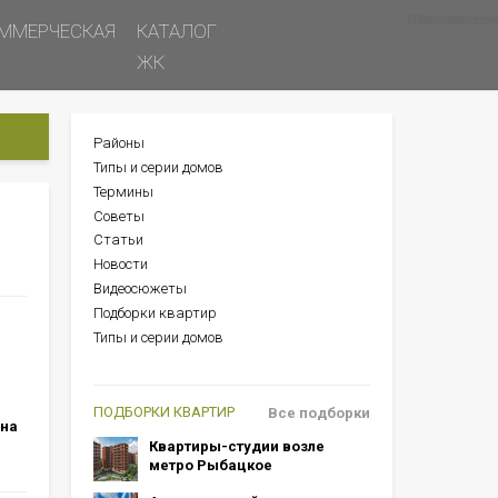
Все новости
Все советы
Все статьи
ММЕРЧЕСКАЯ
КАТАЛОГ
ЖК
Районы
БОКОВОЕ
Типы и серии домов
МЕНЮ
Термины
Советы
Статьи
Новости
Видеосюжеты
Подборки квартир
Типы и серии домов
ПОДБОРКИ КВАРТИР
Все подборки
 на
Квартиры-студии возле
метро Рыбацкое