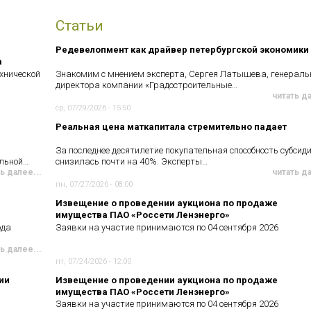
Статьи
Редевелопмент как драйвер петербургской экономики
а
хнической
Знакомим с мнением эксперта, Сергея Латышева, генераль
директора компании «Градостроительные…
читать д
ср, 07/29/2026 - 15:50
Реальная цена маткапитала стремительно падает
За последнее десятилетие покупательная способность субсид
ельной…
снизилась почти на 40%. Эксперты…
ь далее...
читать д
пн, 07/27/2026 - 08:00
Извещение о проведении аукциона по продаже
имущества ПАО «Россети Ленэнерго»
ода
Заявки на участие принимаются по 04 сентября 2026
ь далее...
пт, 07/24/2026 - 12:00
ии
Извещение о проведении аукциона по продаже
имущества ПАО «Россети Ленэнерго»
Заявки на участие принимаются по 04 сентября 2026