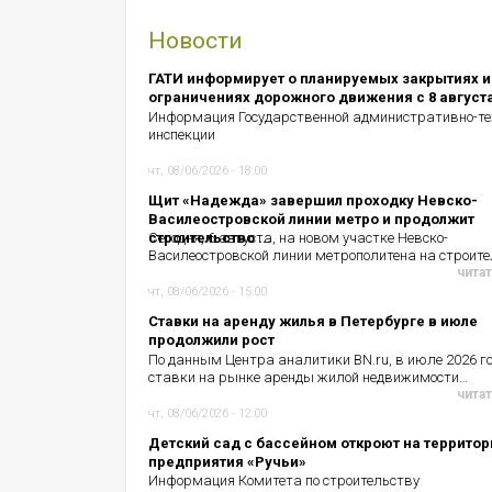
Новости
ГАТИ информирует о планируемых закрытиях и
ограничениях дорожного движения с 8 август
Информация Государственной административно-те
инспекции
чт, 08/06/2026 - 18:00
Щит «Надежда» завершил проходку Невско-
Василеостровской линии метро и продолжит
строительство ...
Сегодня, 6 августа, на новом участке Невско-
Василеостровской линии метрополитена на строит
читат
чт, 08/06/2026 - 15:00
Ставки на аренду жилья в Петербурге в июле
продолжили рост
По данным Центра аналитики BN.ru, в июле 2026 г
ставки на рынке аренды жилой недвижимости…
читат
чт, 08/06/2026 - 12:00
Детский сад с бассейном откроют на территор
предприятия «Ручьи»
Информация Комитета по строительству