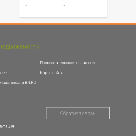
…
…
недвижимости
Пользовательское соглашение
атки
Карта сайта
енциальности BN.RU
Обратная связь
льтация