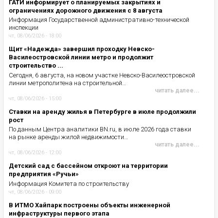
ГАТИ информирует о планируемых закрытиях и
ограничениях дорожного движения с 8 августа
Информация Государственной административно-технической
инспекции
чт, 08/06/2026 - 18:00
Щит «Надежда» завершил проходку Невско-
Василеостровской линии метро и продолжит
строительство ...
Сегодня, 6 августа, на новом участке Невско-Василеостровской
линии метрополитена на строительной…
читать далее...
чт, 08/06/2026 - 15:00
Ставки на аренду жилья в Петербурге в июле продолжили
рост
По данным Центра аналитики BN.ru, в июле 2026 года ставки
на рынке аренды жилой недвижимости…
читать далее...
чт, 08/06/2026 - 12:00
Детский сад с бассейном откроют на территории
предприятия «Ручьи»
Информация Комитета по строительству
чт, 08/06/2026 - 09:00
В ИТМО Хайпарк построены объекты инженерной
инфраструктуры первого этапа