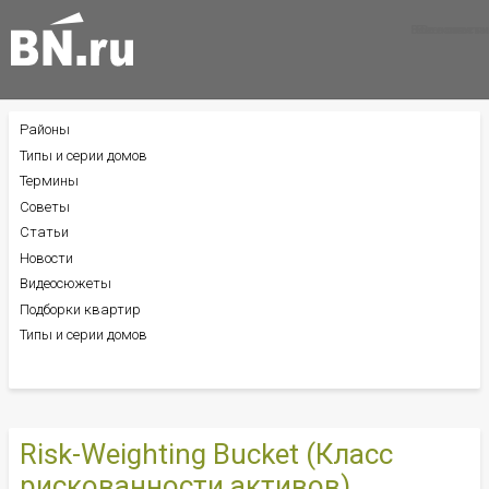
Все новости
Все советы
Все статьи
Районы
БОКОВОЕ
МЕНЮ
Типы и серии домов
Термины
Советы
Статьи
Новости
Видеосюжеты
Подборки квартир
Типы и серии домов
Risk-Weighting Bucket (Класс
рискованности активов)