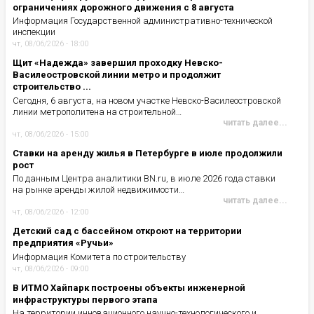
ограничениях дорожного движения с 8 августа
Информация Государственной административно-технической
инспекции
чт, 08/06/2026 - 18:00
Щит «Надежда» завершил проходку Невско-
Василеостровской линии метро и продолжит
строительство ...
Сегодня, 6 августа, на новом участке Невско-Василеостровской
линии метрополитена на строительной…
читать далее...
чт, 08/06/2026 - 15:00
Ставки на аренду жилья в Петербурге в июле продолжили
рост
По данным Центра аналитики BN.ru, в июле 2026 года ставки
на рынке аренды жилой недвижимости…
читать далее...
чт, 08/06/2026 - 12:00
Детский сад с бассейном откроют на территории
предприятия «Ручьи»
Информация Комитета по строительству
чт, 08/06/2026 - 09:00
В ИТМО Хайпарк построены объекты инженерной
инфраструктуры первого этапа
На территории инновационного научно-технологического и