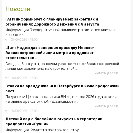
Новости
ГАТИ информирует о планируемых закрытиях и
ограничениях дорожного движения с 8 августа
Информация Государственной административно-технической
инспекции
чт, 08/06/2026 - 18:00
Щит «Надежда» завершил проходку Невско-
Василеостровской линии метро и продолжит
строительство ...
Сегодня, 6 августа, на новом участке Невско-Василеостровской
линии метрополитена на строительной…
читать далее...
чт, 08/06/2026 - 15:00
Ставки на аренду жилья в Петербурге в июле продолжили
рост
По данным Центра аналитики BN.ru, в июле 2026 года ставки
на рынке аренды жилой недвижимости…
читать далее...
чт, 08/06/2026 - 12:00
Детский сад с бассейном откроют на территории
предприятия «Ручьи»
Информация Комитета по строительству