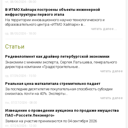
чт, 08/06/2026 - 09:00
В ИТМО Хайпарк построены объекты инженерной
инфраструктуры первого этапа
На территории инновационного научно-технологического и
образовательного центра «ИТМО Хайпарк» в…
читать далее...
ср, 08/05/2026 - 18:00
Статьи
Редевелопмент как драйвер петербургской экономики
Знакомим с мнением эксперта, Сергея Латышева, генерального
директора компании «Градостроительные…
читать далее
ср, 07/29/2026 - 15:50
Реальная цена маткапитала стремительно падает
За последнее десятилетие покупательная способность субсидии
снизилась почти на 40%. Эксперты…
читать далее
пн, 07/27/2026 - 08:00
Извещение о проведении аукциона по продаже имущества
ПАО «Россети Ленэнерго»
Заявки на участие принимаются по 04 сентября 2026
пт, 07/24/2026 - 12:00