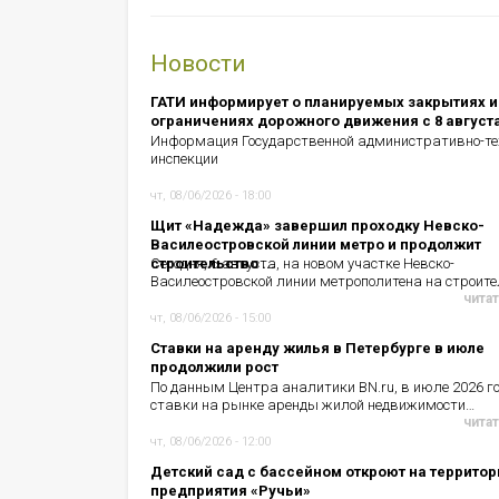
Новости
ГАТИ информирует о планируемых закрытиях и
ограничениях дорожного движения с 8 август
Информация Государственной административно-те
инспекции
чт, 08/06/2026 - 18:00
Щит «Надежда» завершил проходку Невско-
Василеостровской линии метро и продолжит
строительство ...
Сегодня, 6 августа, на новом участке Невско-
Василеостровской линии метрополитена на строит
читат
чт, 08/06/2026 - 15:00
Ставки на аренду жилья в Петербурге в июле
продолжили рост
По данным Центра аналитики BN.ru, в июле 2026 г
ставки на рынке аренды жилой недвижимости…
читат
чт, 08/06/2026 - 12:00
Детский сад с бассейном откроют на территор
предприятия «Ручьи»