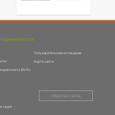
…
…
недвижимости
Пользовательское соглашение
атки
Карта сайта
енциальности BN.RU
Обратная связь
льтация