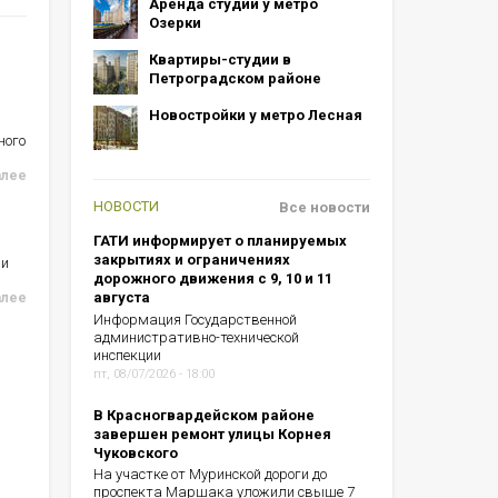
Аренда студий у метро
Озерки
Квартиры-студии в
Петроградском районе
Новостройки у метро Лесная
ного
алее
НОВОСТИ
Все новости
ГАТИ информирует о планируемых
закрытиях и ограничениях
ии
дорожного движения с 9, 10 и 11
августа
алее
Информация Государственной
административно-технической
инспекции
пт, 08/07/2026 - 18:00
В Красногвардейском районе
завершен ремонт улицы Корнея
Чуковского
На участке от Муринской дороги до
проспекта Маршака уложили свыше 7