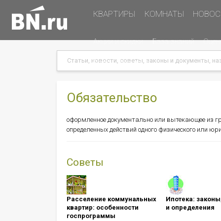
Основная
КВАРТИРЫ
КОМНАТЫ
НОВОС
навигация
Дополнительная
Акции и скидки
База знаний
Оцен
навигация
Search
Search
Меню
Подать объявление
в
хэдере
(справа)
Обязательство
оформленное документально или вытекающее из г
определенных действий одного физического или юрид
Советы
Расселение коммунальных
Ипотека: ​​​​​​​зак
квартир: особенности
и определения
госпрограммы