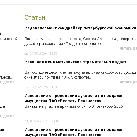
Статьи
Редевелопмент как драйвер петербургской экономики
а
хнической
Знакомим с мнением эксперта, Сергея Латышева, генераль
директора компании «Градостроительные…
читать д
ср, 07/29/2026 - 15:50
Реальная цена маткапитала стремительно падает
За последнее десятилетие покупательная способность субсид
ельной…
снизилась почти на 40%. Эксперты…
ь далее...
читать д
пн, 07/27/2026 - 08:00
Извещение о проведении аукциона по продаже
имущества ПАО «Россети Ленэнерго»
ода
Заявки на участие принимаются по 04 сентября 2026
ь далее...
пт, 07/24/2026 - 12:00
ии
Извещение о проведении аукциона по продаже
имущества ПАО «Россети Ленэнерго»