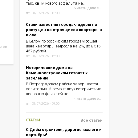
тыс. кв. м нового асфальта на…
читать далее...
пт, 08/07/2026 - 15:00
Стали известны города-лидеры по
росту цен на строящиеся квартиры в
июле
В целом по российским городам общая
цена квартиры выросла на 2%, до 8 515
алее
457 рублей.
пт, 08/07/2026 - 12:00
Исторические дома на
Каменноостровском готовят к
заселению
В Петроградском районе завершается
капитальный ремонт двух исторических
дворовых флигелей на…
читать далее...
пт, 08/07/2026 - 09:00
СТАТЬИ
Все статьи
С Днём строителя, дорогие коллеги и
партнёры!