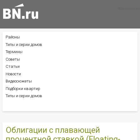
Все новости
Все советы
Все статьи
Районы
БОКОВОЕ
МЕНЮ
Типы и серии домов
Термины
Советы
Статьи
Новости
Видеосюжеты
Подборки квартир
Типы и серии домов
Облигации с плавающей
процентной ставкой (Floating-