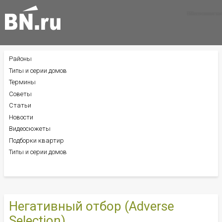
Все новости
Все советы
Все статьи
Районы
БОКОВОЕ
МЕНЮ
Типы и серии домов
Термины
Советы
Статьи
Новости
Видеосюжеты
Подборки квартир
Типы и серии домов
Негативный отбор (Adverse
Selection)