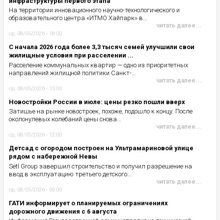
инфраструктуры первого этапа
На территории инновационного научно-технологического и
образовательного центра «ИТМО Хайпарк» в…
читать далее...
ср, 08/05/2026 - 18:00
С начала 2026 года более 3,3 тысяч семей улучшили свои
жилищные условия при расселении ...
Расселение коммунальных квартир — одно из приоритетных
направлений жилищной политики Санкт-…
читать далее...
ср, 08/05/2026 - 15:00
Новостройки России в июле: цены резко пошли вверх
Затишье на рынке новостроек, похоже, подошло к концу. После
околонулевых колебаний цены снова…
читать далее...
ср, 08/05/2026 - 12:00
Детсад с огородом построен на Ультрамариновой улице
рядом с набережной Невы
Setl Group завершил строительство и получил разрешение на
ввод в эксплуатацию третьего детского…
читать далее...
ср, 08/05/2026 - 09:00
ГАТИ информирует о планируемых ограничениях
дорожного движения с 6 августа